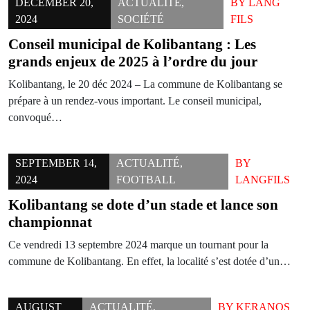
DECEMBER 20,
ACTUALITÉ
,
BY
LANG
2024
SOCIÉTÉ
FILS
Conseil municipal de Kolibantang : Les
grands enjeux de 2025 à l’ordre du jour
Kolibantang, le 20 déc 2024 – La commune de Kolibantang se
prépare à un rendez-vous important. Le conseil municipal,
convoqué…
SEPTEMBER 14,
ACTUALITÉ
,
BY
2024
FOOTBALL
LANGFILS
Kolibantang se dote d’un stade et lance son
championnat
Ce vendredi 13 septembre 2024 marque un tournant pour la
commune de Kolibantang. En effet, la localité s’est dotée d’un…
AUGUST
ACTUALITÉ
,
BY
KERANOS