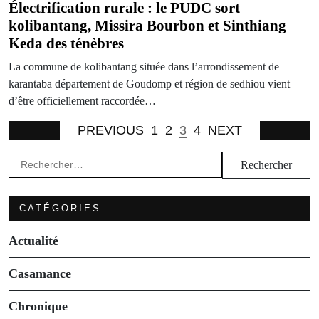
Électrification rurale : le PUDC sort
kolibantang, Missira Bourbon et Sinthiang
Keda des ténèbres
La commune de kolibantang située dans l’arrondissement de
karantaba département de Goudomp et région de sedhiou vient
d’être officiellement raccordée…
PREVIOUS
1
2
3
4
NEXT
Rechercher :
CATÉGORIES
Actualité
Casamance
Chronique