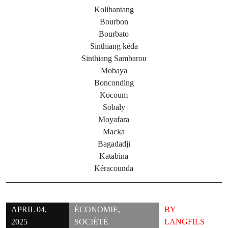
Kolibantang
Bourbon
Bourbato
Sinthiang kéda
Sinthiang Sambarou
Mobaya
Bonconding
Kocoum
Sobaly
Moyafara
Macka
Bagadadji
Katabina
Kéracounda
APRIL 04,
ÉCONOMIE
,
BY
2025
SOCIÉTÉ
LANGFILS