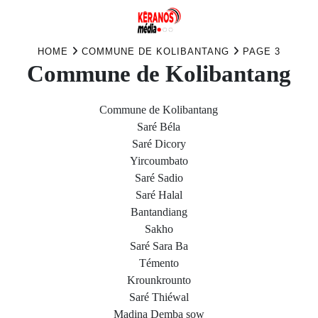
Skip
HOME
COMMUNE DE KOLIBANTANG
PAGE 3
Commune de Kolibantang
to
content
Commune de Kolibantang
Saré Béla
Saré Dicory
Yircoumbato
Saré Sadio
Saré Halal
Bantandiang
Sakho
Saré Sara Ba
Témento
Krounkrounto
Saré Thiéwal
Madina Demba sow