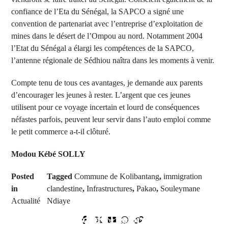
confiance de l’Eta du Sénégal, la SAPCO a signé une
convention de partenariat avec l’entreprise d’exploitation de
mines dans le désert de l’Ompou au nord. Notamment 2004
l’Etat du Sénégal a élargi les compétences de la SAPCO,
l’antenne régionale de Sédhiou naîtra dans les moments à venir.
Compte tenu de tous ces avantages, je demande aux parents
d’encourager les jeunes à rester. L’argent que ces jeunes
utilisent pour ce voyage incertain et lourd de conséquences
néfastes parfois, peuvent leur servir dans l’auto emploi comme
le petit commerce a-t-il clôturé.
Modou Kébé SOLLY
Posted
Tagged
Commune de Kolibantang
,
immigration
in
clandestine
,
Infrastructures
,
Pakao
,
Souleymane
Actualité
Ndiaye
Prev Post
Marandan : Les premières
Next Post