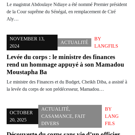
Le magistrat Abdoulaye Ndiaye a été nommé Premier président
de la Cour suprême du Sénégal, en remplacement de Ciré
Aly…
NOVEMBER 13,
BY
ACTUALITÉ
2024
LANGFILS
Levée du corps : le ministre des finances
rend un hommage appuyé à son Mamadou
Moustapha Ba
Le ministre des Finances et du Budget, Cheikh Diba, a assisté à
la levée du corps de son prédécesseur, Mamadou…
ACTUALITÉ
,
BY
OCTOBER
CASAMANCE
,
FAIT
LANG
20, 2025
DIVERS
FILS
Découverte du corps sans vie d’un officier