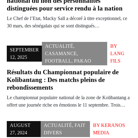
national du lion des personnalités
distinguées pour service rendu à la nation
Le Chef de l’Etat, Macky Sall a décoré à titre exceptionnel, ce
30 mars, des sénégalais qui se sont distingués…
ACTUALITÉ
,
BY
SEPTEMBER
CASAMANCE
,
LANG
12, 2025
FOOTBALL
,
PAKAO
FILS
Résultats du Championnat populaire de
Kolibantang : Des matchs pleins de
rebondissements
Le championnat populaire national de la zone de Kolibantang a
offert une journée riche en émotions le 11 septembre. Trois…
AUGUST
ACTUALITÉ
,
FAIT
BY
KERANOS
27, 2024
DIVERS
MEDIA