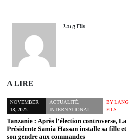
sanctions liées aux mesures de
Diamniadio: Le Président Sall
restriction des festivités de
honore la mémoire du Président
cérémonies familiales commencent à
Senghor
tomber
Lang Fils
A LIRE
NOVEMBER
ACTUALITÉ
,
BY
LANG
18, 2025
INTERNATIONAL
FILS
Tanzanie : Après l’élection controverse, La
Présidente Samia Hassan installe sa fille et
son gendre aux commandes