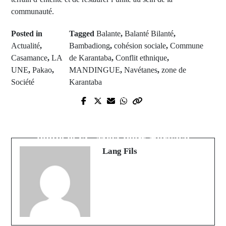
communauté.
Posted in
Tagged
Balante
,
Balanté Bilanté
,
Actualité
,
Bambadiong
,
cohésion sociale
,
Commune
Casamance
,
LA
de Karantaba
,
Conflit ethnique
,
UNE
,
Pakao
,
MANDINGUE
,
Navétanes
,
zone de
Société
Karantaba
Prev Post
Next Post
Ziguinchor : Les jeunes du quartier
Transfert : Papa Amadou Diallo
Kenia s'organisent pour restaurer
quitte le FC Metz pour Norwich
une route essentielle
Lang Fils