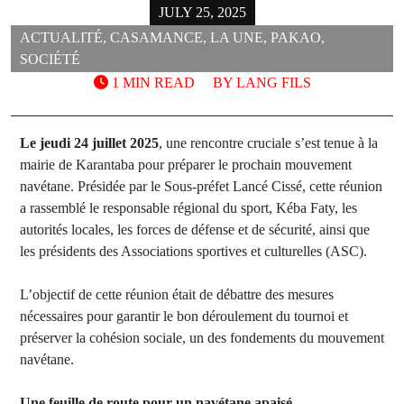
JULY 25, 2025
ACTUALITÉ
,
CASAMANCE
,
LA UNE
,
PAKAO
,
SOCIÉTÉ
1 MIN READ
BY
LANG FILS
Le jeudi 24 juillet 2025
, une rencontre cruciale s’est tenue à la
mairie de Karantaba pour préparer le prochain mouvement
navétane. Présidée par le Sous-préfet Lancé Cissé, cette réunion
a rassemblé le responsable régional du sport, Kéba Faty, les
autorités locales, les forces de défense et de sécurité, ainsi que
les présidents des Associations sportives et culturelles (ASC).
L’objectif de cette réunion était de débattre des mesures
nécessaires pour garantir le bon déroulement du tournoi et
préserver la cohésion sociale, un des fondements du mouvement
navétane.
Une feuille de route pour un navétane apaisé