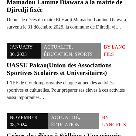
Mamadou Lamine Diawara à la mairie de
Djiredji fixée
Depuis le décès du maire El Hadji Mamadou Lamine Diawara,
survenu le 31 décembre 2025, la commune de Djiredji vit…
JANUARY
ACTUALITÉ
,
BY
LANG
30, 2023
ÉDUCATION
,
SPORTS
FILS
UASSU Pakao(Union des Associations
Sportives Scolaires et Universitaires)
L’IEF de Goudomp organise chaque année des activités
sportives et culturelles. Pour préparer ses élèves à ces activités
aussi importantes…
NOVEMBER
ACTUALITÉ
,
BY
08, 2024
ÉDUCATION
LANGFILS
Grèves des élèves à Sédhiou : Une pénurie