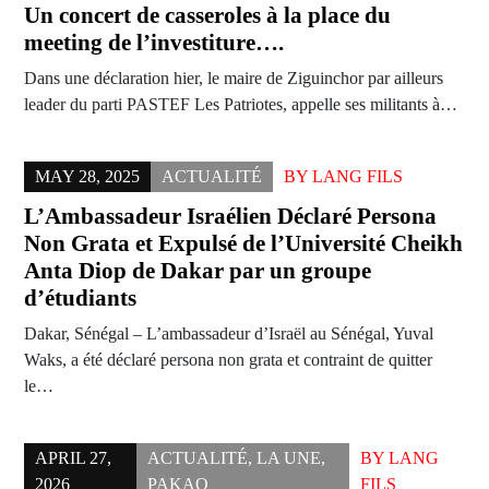
Un concert de casseroles à la place du
meeting de l’investiture….
Dans une déclaration hier, le maire de Ziguinchor par ailleurs
leader du parti PASTEF Les Patriotes, appelle ses militants à…
MAY 28, 2025
ACTUALITÉ
BY
LANG FILS
L’Ambassadeur Israélien Déclaré Persona
Non Grata et Expulsé de l’Université Cheikh
Anta Diop de Dakar par un groupe
d’étudiants
Dakar, Sénégal – L’ambassadeur d’Israël au Sénégal, Yuval
Waks, a été déclaré persona non grata et contraint de quitter
le…
APRIL 27,
ACTUALITÉ
,
LA UNE
,
BY
LANG
2026
PAKAO
FILS