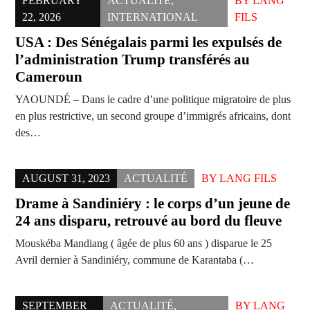
FEBRUARY
ACTUALITÉ
,
BY
LANG
22, 2026
INTERNATIONAL
FILS
USA : Des Sénégalais parmi les expulsés de
l’administration Trump transférés au
Cameroun
YAOUNDÉ – Dans le cadre d’une politique migratoire de plus
en plus restrictive, un second groupe d’immigrés africains, dont
des…
AUGUST 31, 2023
ACTUALITÉ
BY
LANG FILS
Drame à Sandiniéry : le corps d’un jeune de
24 ans disparu, retrouvé au bord du fleuve
Mouskéba Mandiang ( âgée de plus 60 ans ) disparue le 25
Avril dernier à Sandiniéry, commune de Karantaba (…
SEPTEMBER
ACTUALITÉ
,
BY
LANG