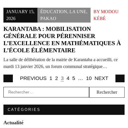
JANUARY 15,
ÉDUCATION
,
LA UNE
,
BY
MODOU
2026
PAKAO
KÉBÉ
KARANTABA : MOBILISATION
GÉNÉRALE POUR PÉRENNISER
L’EXCELLENCE EN MATHÉMATIQUES À
L’ÉCOLE ÉLÉMENTAIRE
La salle de délibération de la mairie de Karantaba a accueilli, ce
mardi 13 janvier 2026, un forum communal stratégique…
PREVIOUS
1
2
3
4
5
…
10
NEXT
Rechercher :
CATÉGORIES
Actualité