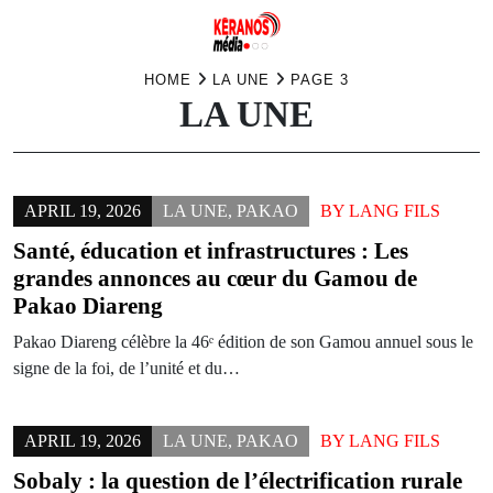
Skip
HOME
LA UNE
PAGE 3
LA UNE
to
content
APRIL 19, 2026
LA UNE
,
PAKAO
BY
LANG FILS
Santé, éducation et infrastructures : Les
grandes annonces au cœur du Gamou de
Pakao Diareng
Pakao Diareng célèbre la 46ᵉ édition de son Gamou annuel sous le
signe de la foi, de l’unité et du…
APRIL 19, 2026
LA UNE
,
PAKAO
BY
LANG FILS
Sobaly : la question de l’électrification rurale