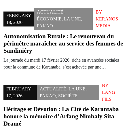
ACTUALITÉ
,
BY
FEBRUARY
ÉCONOMIE
,
LA UNE
,
KERANOS
18, 2026
PAKAO
MEDIA
Autonomisation Rurale : Le renouveau du
périmètre maraîcher au service des femmes de
Sandiniéry
La journée du mardi 17 février 2026, riche en avancées sociales
pour la commune de Karantaba, s’est achevée par une…
BY
FEBRUARY
ACTUALITÉ
,
LA UNE
,
LANG
17, 2026
PAKAO
,
SOCIÉTÉ
FILS
Héritage et Dévotion : La Cité de Karantaba
honore la mémoire d’Arfang Nimbaly Sita
Dramé