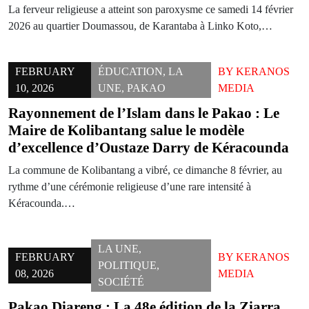
La ferveur religieuse a atteint son paroxysme ce samedi 14 février
2026 au quartier Doumassou, de Karantaba à Linko Koto,…
FEBRUARY
ÉDUCATION
,
LA
BY
KERANOS
10, 2026
UNE
,
PAKAO
MEDIA
Rayonnement de l’Islam dans le Pakao : Le
Maire de Kolibantang salue le modèle
d’excellence d’Oustaze Darry de Kéracounda
La commune de Kolibantang a vibré, ce dimanche 8 février, au
rythme d’une cérémonie religieuse d’une rare intensité à
Kéracounda.…
LA UNE
,
FEBRUARY
BY
KERANOS
POLITIQUE
,
08, 2026
MEDIA
SOCIÉTÉ
Pakao Diareng : La 48e édition de la Ziarra