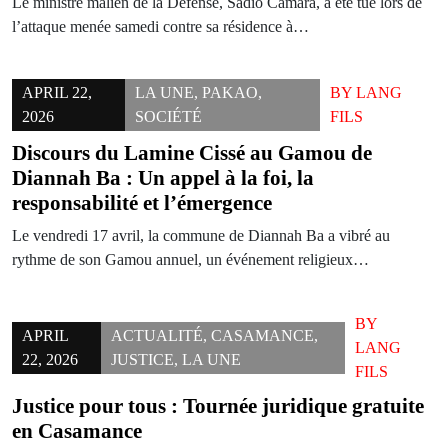
Le ministre malien de la Défense, Sadio Camara, a été tué lors de
l’attaque menée samedi contre sa résidence à…
APRIL 22,
LA UNE
,
PAKAO
,
BY
LANG
2026
SOCIÉTÉ
FILS
Discours du Lamine Cissé au Gamou de
Diannah Ba : Un appel à la foi, la
responsabilité et l’émergence
Le vendredi 17 avril, la commune de Diannah Ba a vibré au
rythme de son Gamou annuel, un événement religieux…
BY
APRIL
ACTUALITÉ
,
CASAMANCE
,
LANG
22, 2026
JUSTICE
,
LA UNE
FILS
Justice pour tous : Tournée juridique gratuite
en Casamance