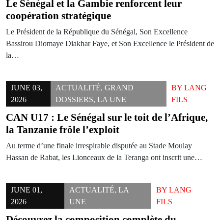
Le Sénégal et la Gambie renforcent leur
coopération stratégique
Le Président de la République du Sénégal, Son Excellence
Bassirou Diomaye Diakhar Faye, et Son Excellence le Président de
la…
JUNE 03,
ACTUALITÉ
,
GRAND
BY
LANG
2026
DOSSIERS
,
LA UNE
FILS
CAN U17 : Le Sénégal sur le toit de l’Afrique,
la Tanzanie frôle l’exploit
Au terme d’une finale irrespirable disputée au Stade Moulay
Hassan de Rabat, les Lionceaux de la Teranga ont inscrit une…
JUNE 01,
ACTUALITÉ
,
LA
BY
LANG
2026
UNE
FILS
Découvrez la composition complète du