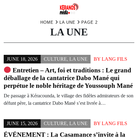
Skip
HOME
LA UNE
PAGE 2
LA UNE
to
content
JUNE 18, 2026
CULTURE
,
LA UNE
BY
LANG FILS
Entretien – Art, foi et traditions : Le grand
déballage de la cantatrice Dabo Mané qui
perpétue le noble héritage de Youssouph Mané
De passage à Kéracounda, le village des fidèles admirateurs de son
défunt père, la cantatrice Dabo Mané s’est livrée à…
JUNE 15, 2026
CULTURE
,
LA UNE
BY
LANG FILS
ÉVÉNEMENT : La Casamance s’invite à la