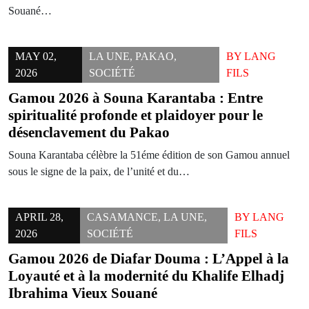
Souané…
MAY 02,
LA UNE
,
PAKAO
,
BY
LANG
2026
SOCIÉTÉ
FILS
Gamou 2026 à Souna Karantaba : Entre
spiritualité profonde et plaidoyer pour le
désenclavement du Pakao
Souna Karantaba célèbre la 51éme édition de son Gamou annuel
sous le signe de la paix, de l’unité et du…
APRIL 28,
CASAMANCE
,
LA UNE
,
BY
LANG
2026
SOCIÉTÉ
FILS
Gamou 2026 de Diafar Douma : L’Appel à la
Loyauté et à la modernité du Khalife Elhadj
Ibrahima Vieux Souané