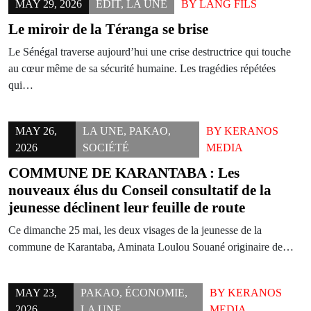
MAY 29, 2026
ÉDIT
,
LA UNE
BY
LANG FILS
Le miroir de la Téranga se brise
Le Sénégal traverse aujourd’hui une crise destructrice qui touche
au cœur même de sa sécurité humaine. Les tragédies répétées
qui…
MAY 26,
LA UNE
,
PAKAO
,
BY
KERANOS
2026
SOCIÉTÉ
MEDIA
COMMUNE DE KARANTABA : Les
nouveaux élus du Conseil consultatif de la
jeunesse déclinent leur feuille de route
Ce dimanche 25 mai, les deux visages de la jeunesse de la
commune de Karantaba, Aminata Loulou Souané originaire de…
MAY 23,
PAKAO
,
ÉCONOMIE
,
BY
KERANOS
2026
LA UNE
MEDIA