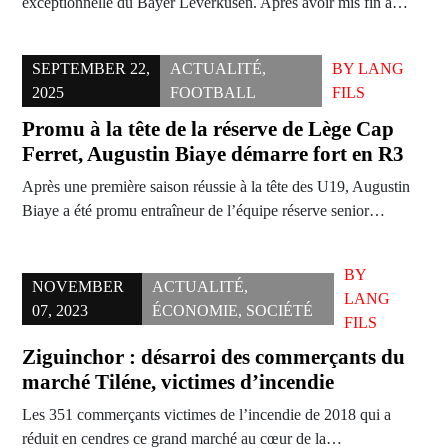
exceptionnelle du Bayer Leverkusen. Après avoir mis fin à…
SEPTEMBER 22,
ACTUALITÉ
,
BY
LANG
2025
FOOTBALL
FILS
Promu à la tête de la réserve de Lège Cap
Ferret, Augustin Biaye démarre fort en R3
Après une première saison réussie à la tête des U19, Augustin
Biaye a été promu entraîneur de l’équipe réserve senior…
BY
NOVEMBER
ACTUALITÉ
,
LANG
07, 2023
ÉCONOMIE
,
SOCIÉTÉ
FILS
Ziguinchor : désarroi des commerçants du
marché Tiléne, victimes d’incendie
Les 351 commerçants victimes de l’incendie de 2018 qui a
réduit en cendres ce grand marché au cœur de la…