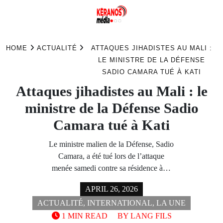
Skip
to
HOME
ACTUALITÉ
ATTAQUES JIHADISTES AU MALI :
content
LE MINISTRE DE LA DÉFENSE
SADIO CAMARA TUÉ À KATI
Attaques jihadistes au Mali : le
ministre de la Défense Sadio
Camara tué à Kati
Le ministre malien de la Défense, Sadio
Camara, a été tué lors de l’attaque
menée samedi contre sa résidence à…
APRIL 26, 2026
ACTUALITÉ
,
INTERNATIONAL
,
LA UNE
1 MIN READ
BY
LANG FILS