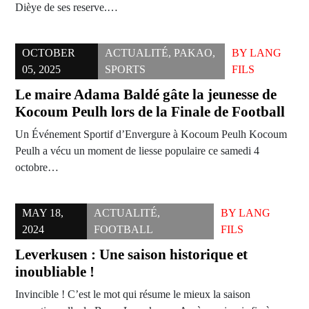
Dièye de ses reserve.…
OCTOBER
ACTUALITÉ
,
PAKAO
,
BY
LANG
05, 2025
SPORTS
FILS
Le maire Adama Baldé gâte la jeunesse de
Kocoum Peulh lors de la Finale de Football
Un Événement Sportif d’Envergure à Kocoum Peulh Kocoum
Peulh a vécu un moment de liesse populaire ce samedi 4
octobre…
MAY 18,
ACTUALITÉ
,
BY
LANG
2024
FOOTBALL
FILS
Leverkusen : Une saison historique et
inoubliable !
Invincible ! C’est le mot qui résume le mieux la saison