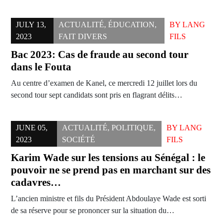
JULY 13,
ACTUALITÉ
,
ÉDUCATION
,
BY
LANG
2023
FAIT DIVERS
FILS
Bac 2023: Cas de fraude au second tour
dans le Fouta
Au centre d’examen de Kanel, ce mercredi 12 juillet lors du
second tour sept candidats sont pris en flagrant délits…
JUNE 05,
ACTUALITÉ
,
POLITIQUE
,
BY
LANG
2023
SOCIÉTÉ
FILS
Karim Wade sur les tensions au Sénégal : le
pouvoir ne se prend pas en marchant sur des
cadavres…
L’ancien ministre et fils du Président Abdoulaye Wade est sorti
de sa réserve pour se prononcer sur la situation du…