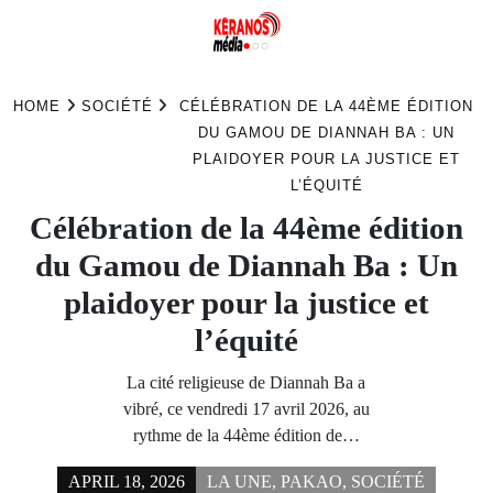
Skip
to
HOME
SOCIÉTÉ
CÉLÉBRATION DE LA 44ÈME ÉDITION
content
DU GAMOU DE DIANNAH BA : UN
PLAIDOYER POUR LA JUSTICE ET
L’ÉQUITÉ
Célébration de la 44ème édition
du Gamou de Diannah Ba : Un
plaidoyer pour la justice et
l’équité
La cité religieuse de Diannah Ba a
vibré, ce vendredi 17 avril 2026, au
rythme de la 44ème édition de…
APRIL 18, 2026
LA UNE
,
PAKAO
,
SOCIÉTÉ