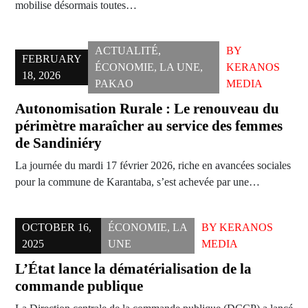
mobilise désormais toutes…
ACTUALITÉ
,
BY
FEBRUARY
ÉCONOMIE
,
LA UNE
,
KERANOS
18, 2026
PAKAO
MEDIA
Autonomisation Rurale : Le renouveau du
périmètre maraîcher au service des femmes
de Sandiniéry
La journée du mardi 17 février 2026, riche en avancées sociales
pour la commune de Karantaba, s’est achevée par une…
OCTOBER 16,
ÉCONOMIE
,
LA
BY
KERANOS
2025
UNE
MEDIA
L’État lance la dématérialisation de la
commande publique