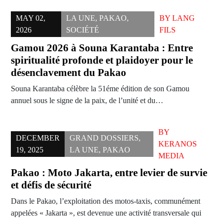
MAY 02,
LA UNE
,
PAKAO
,
BY
LANG
2026
SOCIÉTÉ
FILS
Gamou 2026 à Souna Karantaba : Entre
spiritualité profonde et plaidoyer pour le
désenclavement du Pakao
Souna Karantaba célèbre la 51éme édition de son Gamou
annuel sous le signe de la paix, de l’unité et du…
BY
DECEMBER
GRAND DOSSIERS
,
KERANOS
19, 2025
LA UNE
,
PAKAO
MEDIA
Pakao : Moto Jakarta, entre levier de survie
et défis de sécurité
Dans le Pakao, l’exploitation des motos-taxis, communément
appelées « Jakarta », est devenue une activité transversale qui