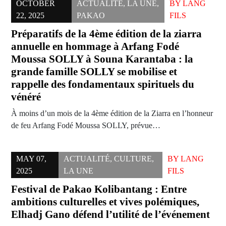
OCTOBER
ACTUALITÉ
,
LA UNE
,
BY
LANG
22, 2025
PAKAO
FILS
Préparatifs de la 4ème édition de la ziarra
annuelle en hommage à Arfang Fodé
Moussa SOLLY à Souna Karantaba : la
grande famille SOLLY se mobilise et
rappelle des fondamentaux spirituels du
vénéré
À moins d’un mois de la 4ème édition de la Ziarra en l’honneur
de feu Arfang Fodé Moussa SOLLY, prévue…
MAY 07,
ACTUALITÉ
,
CULTURE
,
BY
LANG
2025
LA UNE
FILS
Festival de Pakao Kolibantang : Entre
ambitions culturelles et vives polémiques,
Elhadj Gano défend l’utilité de l’événement