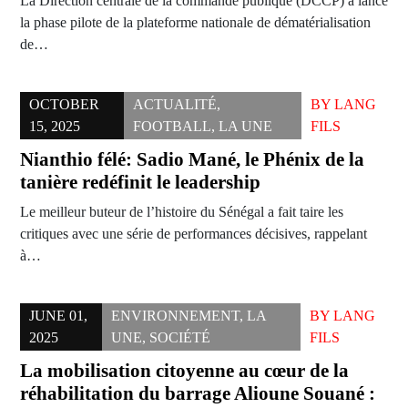
La Direction centrale de la commande publique (DCCP) a lancé
la phase pilote de la plateforme nationale de dématérialisation
de…
OCTOBER
ACTUALITÉ
,
BY
LANG
15, 2025
FOOTBALL
,
LA UNE
FILS
Nianthio félé: Sadio Mané, le Phénix de la
tanière redéfinit le leadership
Le meilleur buteur de l’histoire du Sénégal a fait taire les
critiques avec une série de performances décisives, rappelant
à…
JUNE 01,
ENVIRONNEMENT
,
LA
BY
LANG
2025
UNE
,
SOCIÉTÉ
FILS
La mobilisation citoyenne au cœur de la
réhabilitation du barrage Alioune Souané :