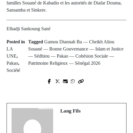
familles Souané de Kabadio et les autorités de Diafar Douma,
Sansamba et Sinkere.
Elhadji Sankoung Sané
Posted in
Tagged
Gamou Diannah Ba — Cheikh Aliou
LA
Souané — Bonne Gouvernance — Islam et Justice
UNE
,
— Sédhiou — Pakao — Cohésion Sociale —
Pakao
,
Patrimoine Religieux — Sénégal 2026
Société
Next Post
Prev Post
Incendie à Sékhoto : Un bilan
Sédhiou franchit une étape majeure
matériel et humain lourd, 17
vers l'accès universel à l'électricité
habitations détruites
Lang Fils