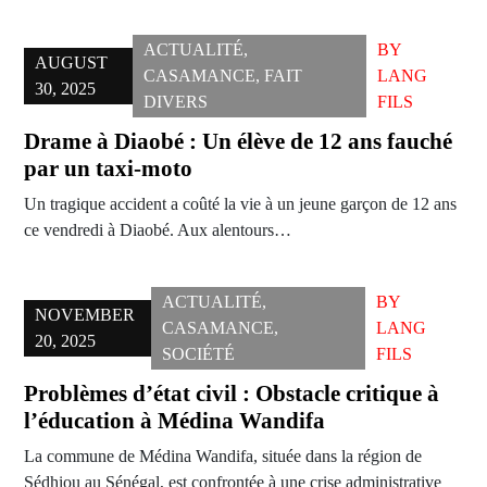
ACTUALITÉ
,
BY
AUGUST
CASAMANCE
,
FAIT
LANG
30, 2025
DIVERS
FILS
Drame à Diaobé : Un élève de 12 ans fauché
par un taxi-moto
Un tragique accident a coûté la vie à un jeune garçon de 12 ans
ce vendredi à Diaobé. Aux alentours…
ACTUALITÉ
,
BY
NOVEMBER
CASAMANCE
,
LANG
20, 2025
SOCIÉTÉ
FILS
Problèmes d’état civil : Obstacle critique à
l’éducation à Médina Wandifa
La commune de Médina Wandifa, située dans la région de
Sédhiou au Sénégal, est confrontée à une crise administrative