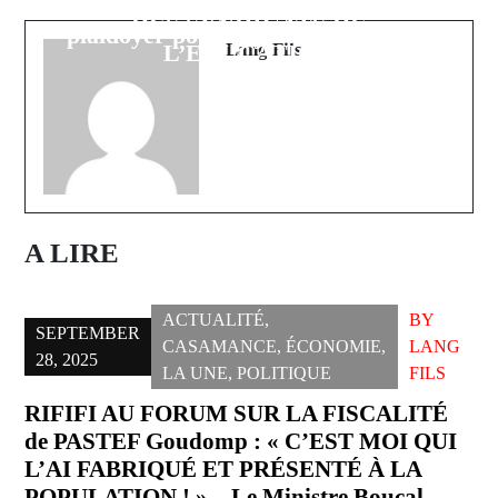
Gamou de Diannah Ba : Un
DES SYNDICATS DE
plaidoyer pour la justice et l'équité
L’ÉDUCATION
Lang Fils
A LIRE
ACTUALITÉ
,
BY
SEPTEMBER
CASAMANCE
,
ÉCONOMIE
,
LANG
28, 2025
LA UNE
,
POLITIQUE
FILS
RIFIFI AU FORUM SUR LA FISCALITÉ
de PASTEF Goudomp : « C’EST MOI QUI
L’AI FABRIQUÉ ET PRÉSENTÉ À LA
POPULATION ! » – Le Ministre Boucal