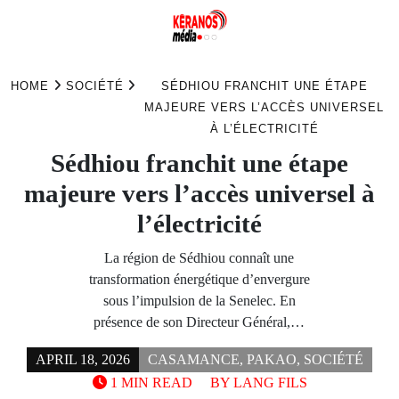
Skip
to
HOME
SOCIÉTÉ
SÉDHIOU FRANCHIT UNE ÉTAPE
content
MAJEURE VERS L’ACCÈS UNIVERSEL
À L’ÉLECTRICITÉ
Sédhiou franchit une étape
majeure vers l’accès universel à
l’électricité
La région de Sédhiou connaît une
transformation énergétique d’envergure
sous l’impulsion de la Senelec. En
présence de son Directeur Général,…
APRIL 18, 2026
CASAMANCE
,
PAKAO
,
SOCIÉTÉ
1 MIN READ
BY
LANG FILS