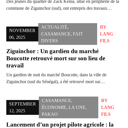
Des jeunes du quartier de Zack Kenia, situé en périphérie de la
commune de Ziguinchor (sud), ont entrepris des travaux…
ACTUALITÉ
,
BY
NOVEMBER
CASAMANCE
,
FAIT
LANG
06, 2025
DIVERS
FILS
Ziguinchor : Un gardien du marché
Boucotte retrouvé mort sur son lieu de
travail
Un gardien de nuit du marché Boucotte, dans la ville de
Ziguinchor (sud du Sénégal), a été retrouvé mort sur…
CASAMANCE
,
BY
SEPTEMBER
ÉCONOMIE
,
LA UNE
,
LANG
12, 2025
PAKAO
FILS
Lancement d’un projet pilote agricole : la