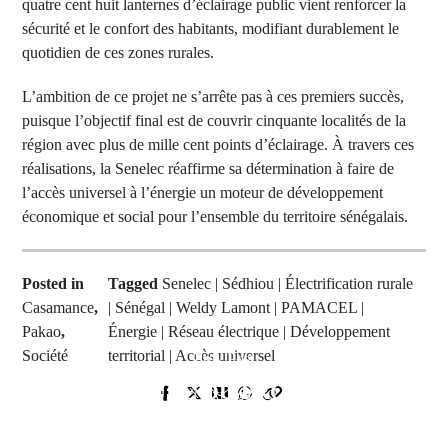
quatre cent huit lanternes d’éclairage public vient renforcer la
sécurité et le confort des habitants, modifiant durablement le
quotidien de ces zones rurales.
L’ambition de ce projet ne s’arrête pas à ces premiers succès,
puisque l’objectif final est de couvrir cinquante localités de la
région avec plus de mille cent points d’éclairage. À travers ces
réalisations, la Senelec réaffirme sa détermination à faire de
l’accès universel à l’énergie un moteur de développement
économique et social pour l’ensemble du territoire sénégalais.
Posted in
Tagged
Senelec | Sédhiou | Électrification rurale
Casamance
,
| Sénégal | Weldy Lamont | PAMACEL |
Pakao
,
Énergie | Réseau électrique | Développement
Société
territorial | Accès universel
Prev Post
SIGNATURE DU PROTOCOLE
Next Post
D’ACCORD ENTRE LE
Célébration de la 44ème édition du
GOUVERNEMENT ET LE G7