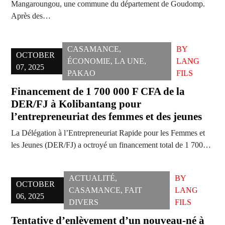
Mangaroungou, une commune du département de Goudomp.
Après des…
CASAMANCE
,
BY
OCTOBER
ÉCONOMIE
,
LA UNE
,
LANG
07, 2025
PAKAO
FILS
Financement de 1 700 000 F CFA de la
DER/FJ à Kolibantang pour
l’entrepreneuriat des femmes et des jeunes
La Délégation à l’Entrepreneuriat Rapide pour les Femmes et
les Jeunes (DER/FJ) a octroyé un financement total de 1 700…
ACTUALITÉ
,
BY
OCTOBER
CASAMANCE
,
FAIT
LANG
06, 2025
DIVERS
FILS
Tentative d’enlèvement d’un nouveau-né à