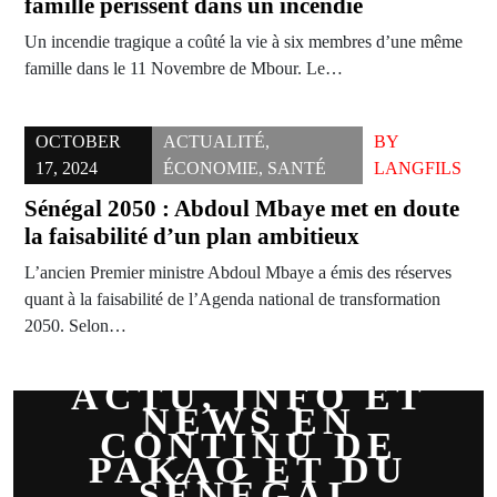
famille périssent dans un incendie
Un incendie tragique a coûté la vie à six membres d’une même
famille dans le 11 Novembre de Mbour. Le…
OCTOBER
ACTUALITÉ
,
BY
17, 2024
ÉCONOMIE
,
SANTÉ
LANGFILS
Sénégal 2050 : Abdoul Mbaye met en doute
la faisabilité d’un plan ambitieux
L’ancien Premier ministre Abdoul Mbaye a émis des réserves
quant à la faisabilité de l’Agenda national de transformation
2050. Selon…
ACTU, INFO ET
NEWS EN
CONTINU DE
PAKAO ET DU
SÉNÉGAL