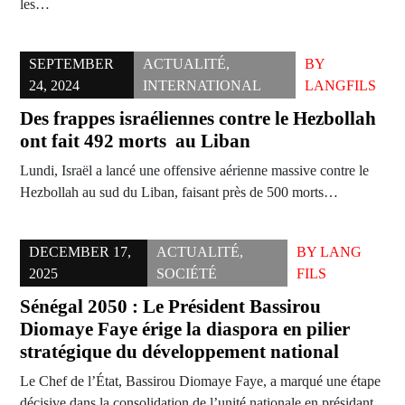
les…
SEPTEMBER
ACTUALITÉ
,
BY
24, 2024
INTERNATIONAL
LANGFILS
Des frappes israéliennes contre le Hezbollah
ont fait 492 morts au Liban
Lundi, Israël a lancé une offensive aérienne massive contre le
Hezbollah au sud du Liban, faisant près de 500 morts…
DECEMBER 17,
ACTUALITÉ
,
BY
LANG
2025
SOCIÉTÉ
FILS
Sénégal 2050 : Le Président Bassirou
Diomaye Faye érige la diaspora en pilier
stratégique du développement national
Le Chef de l’État, Bassirou Diomaye Faye, a marqué une étape
décisive dans la consolidation de l’unité nationale en présidant,