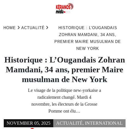
Skip
to
HOME
ACTUALITÉ
HISTORIQUE : L’OUGANDAIS
content
ZOHRAN MAMDANI, 34 ANS,
PREMIER MAIRE MUSULMAN DE
NEW YORK
Historique : L’Ougandais Zohran
Mamdani, 34 ans, premier Maire
musulman de New York
Le visage de la politique new-yorkaise a
radicalement changé. Mardi 4
novembre, les électeurs de la Grosse
Pomme ont élu…
NOVEMBER 05, 2025
ACTUALITÉ
,
INTERNATIONAL