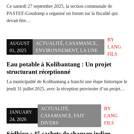
Ce samedi 27 septembre 2025, la section communale de
PASTEF-Goudomp a organisé un forum sur la fiscalité qui
devait être…
BY
AUGUST
ACTUALITÉ
,
CASAMANCE
,
LANG
01, 2025
ENVIRONNEMENT
,
LA UNE
FILS
Eau potable à Kolibantang : Un projet
structurant réceptionné
La municipalité de Kolibantang a franchi une étape historique le
jeudi 31 juillet 2025, avec la réception provisoire d’un projet…
ACTUALITÉ
,
BY
JANUARY
CASAMANCE
,
FAIT
LANG
24, 2026
DIVERS
FILS
Sédhiou : 45 sachets de chanvre indien