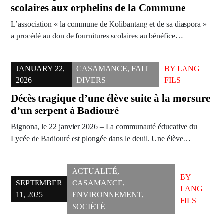
scolaires aux orphelins de la Commune
L’association « la commune de Kolibantang et de sa diaspora »
a procédé au don de fournitures scolaires au bénéfice…
JANUARY 22,
CASAMANCE
,
FAIT
BY
LANG
2026
DIVERS
FILS
Décès tragique d’une élève suite à la morsure
d’un serpent à Badiouré
Bignona, le 22 janvier 2026 – La communauté éducative du
Lycée de Badiouré est plongée dans le deuil. Une élève…
ACTUALITÉ
,
BY
SEPTEMBER
CASAMANCE
,
LANG
11, 2025
ENVIRONNEMENT
,
FILS
SOCIÉTÉ