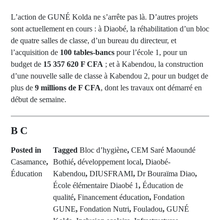
L’action de GUNÉ Kolda ne s’arrête pas là. D’autres projets
sont actuellement en cours : à Diaobé, la réhabilitation d’un bloc
de quatre salles de classe, d’un bureau du directeur, et
l’acquisition de
100 tables-bancs
pour l’école 1, pour un
budget de
15 357 620 F CFA
; et à Kabendou, la construction
d’une nouvelle salle de classe à Kabendou 2, pour un budget de
plus de
9 millions de F CFA
, dont les travaux ont démarré en
début de semaine.
B C
Posted in
Tagged
Bloc d’hygiène
,
CEM Saré Maoundé
Casamance
,
Bothié
,
développement local
,
Diaobé-
Éducation
Kabendou
,
DIUSFRAMI
,
Dr Bouraïma Diao
,
École élémentaire Diaobé 1
,
Éducation de
qualité
,
Financement éducation
,
Fondation
GUNE
,
Fondation Nutri
,
Fouladou
,
GUNÉ