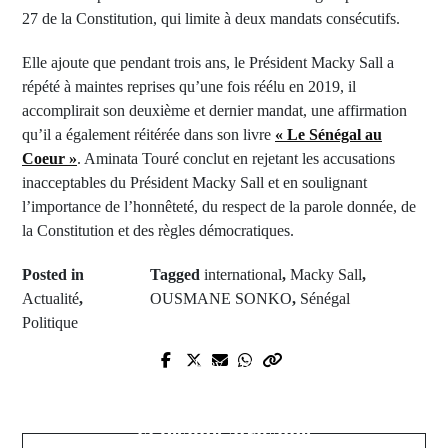
27 de la Constitution, qui limite à deux mandats consécutifs.
Elle ajoute que pendant trois ans, le Président Macky Sall a
répété à maintes reprises qu’une fois réélu en 2019, il
accomplirait son deuxième et dernier mandat, une affirmation
qu’il a également réitérée dans son livre
« Le Sénégal au
Coeur »
. Aminata Touré conclut en rejetant les accusations
inacceptables du Président Macky Sall et en soulignant
l’importance de l’honnêteté, du respect de la parole donnée, de
la Constitution et des règles démocratiques.
Posted in
Tagged
international
,
Macky Sall
,
Actualité
,
OUSMANE SONKO
,
Sénégal
Politique
Prev Post
Next Post
Football/Sénégal : Nouveau Club de
Miss Côte d'Ivoire 2023: Découvrez
Cheikh Fall ...
la beauté africaine