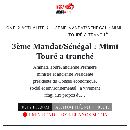
Skip
to
HOME
ACTUALITÉ
3ÈME MANDAT/SÉNÉGAL : MIMI
content
TOURÉ A TRANCHÉ
3ème Mandat/Sénégal : Mimi
Touré a tranché
Aminata Touré, ancienne Première
ministre et ancienne Présidente
présidente du Conseil économique,
social et environnemental , a vivement
réagi aux propos du…
JULY 02, 2023
ACTUALITÉ
,
POLITIQUE
1 MIN READ
BY
KERANOS MEDIA