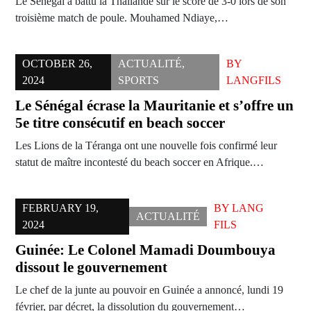
Le Sénégal a battu la Thaïlande sur le score de 3-0 lors de son
troisième match de poule. Mouhamed Ndiaye,…
OCTOBER 26,
ACTUALITÉ
,
BY
2024
SPORTS
LANGFILS
Le Sénégal écrase la Mauritanie et s’offre un
5e titre consécutif en beach soccer
Les Lions de la Téranga ont une nouvelle fois confirmé leur
statut de maître incontesté du beach soccer en Afrique.…
FEBRUARY 19,
BY
LANG
ACTUALITÉ
2024
FILS
Guinée: Le Colonel Mamadi Doumbouya
dissout le gouvernement
Le chef de la junte au pouvoir en Guinée a annoncé, lundi 19
février, par décret, la dissolution du gouvernement…