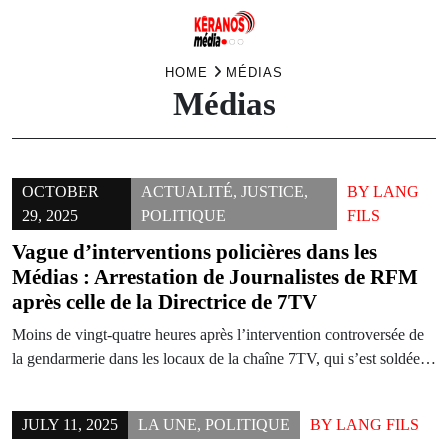
Skip
HOME
MÉDIAS
Médias
to
content
OCTOBER
ACTUALITÉ
,
JUSTICE
,
BY
LANG
29, 2025
POLITIQUE
FILS
Vague d’interventions policières dans les
Médias : Arrestation de Journalistes de RFM
après celle de la Directrice de 7TV
Moins de vingt-quatre heures après l’intervention controversée de
la gendarmerie dans les locaux de la chaîne 7TV, qui s’est soldée…
JULY 11, 2025
LA UNE
,
POLITIQUE
BY
LANG FILS