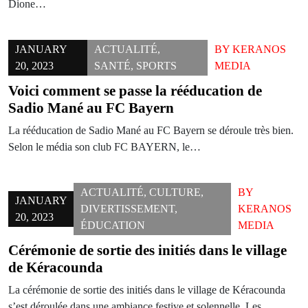
Dione…
JANUARY
ACTUALITÉ
,
BY
KERANOS
20, 2023
SANTÉ
,
SPORTS
MEDIA
Voici comment se passe la rééducation de
Sadio Mané au FC Bayern
La rééducation de Sadio Mané au FC Bayern se déroule très bien.
Selon le média son club FC BAYERN, le…
ACTUALITÉ
,
CULTURE
,
BY
JANUARY
DIVERTISSEMENT
,
KERANOS
20, 2023
ÉDUCATION
MEDIA
Cérémonie de sortie des initiés dans le village
de Kéracounda
La cérémonie de sortie des initiés dans le village de Kéracounda
s’est déroulée dans une ambiance festive et solennelle. Les…