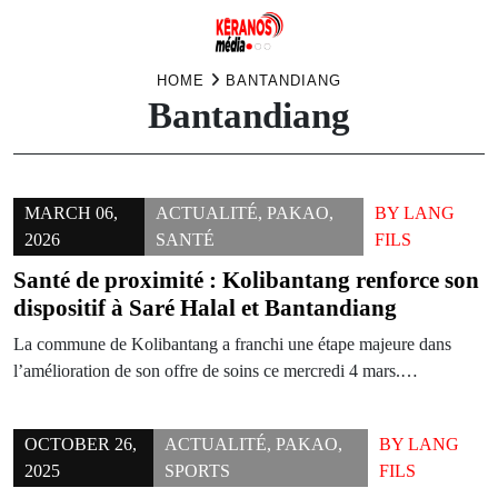
Skip
HOME
BANTANDIANG
Bantandiang
to
content
MARCH 06,
ACTUALITÉ
,
PAKAO
,
BY
LANG
2026
SANTÉ
FILS
Santé de proximité : Kolibantang renforce son
dispositif à Saré Halal et Bantandiang
La commune de Kolibantang a franchi une étape majeure dans
l’amélioration de son offre de soins ce mercredi 4 mars.…
OCTOBER 26,
ACTUALITÉ
,
PAKAO
,
BY
LANG
2025
SPORTS
FILS