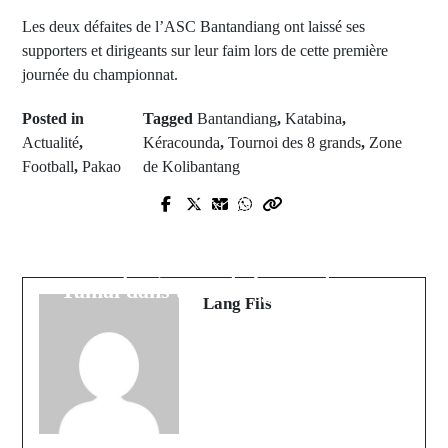
Les deux défaites de l’ASC Bantandiang ont laissé ses
supporters et dirigeants sur leur faim lors de cette première
journée du championnat.
Posted in
Tagged
Bantandiang
,
Katabina
,
Actualité
,
Kéracounda
,
Tournoi des 8 grands
,
Zone
Football
,
Pakao
de Kolibantang
Prev Post
Next Post
Tragédie en Méditerranée : Au
Un revirement spectaculaire pour le
moins 27 vies perdues dans un
Ballon d'Or : Dembélé détrône
naufrage près de Lampedusa
Yamal dans un sondage au Sénégal
Lang Fils