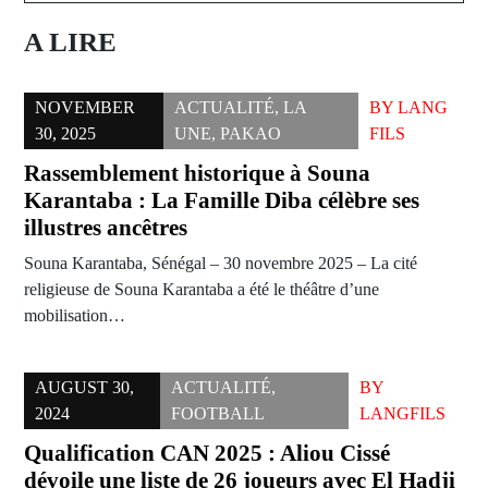
A LIRE
NOVEMBER
ACTUALITÉ
,
LA
BY
LANG
30, 2025
UNE
,
PAKAO
FILS
Rassemblement historique à Souna
Karantaba : La Famille Diba célèbre ses
illustres ancêtres
Souna Karantaba, Sénégal – 30 novembre 2025 – La cité
religieuse de Souna Karantaba a été le théâtre d’une
mobilisation…
AUGUST 30,
ACTUALITÉ
,
BY
2024
FOOTBALL
LANGFILS
Qualification CAN 2025 : Aliou Cissé
dévoile une liste de 26 joueurs avec El Hadji