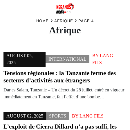
Skip
HOME
AFRIQUE
PAGE 4
Afrique
to
content
AUGUST 05,
BY
LANG
INTERNATIONAL
2025
FILS
Tensions régionales : la Tanzanie ferme des
secteurs d’activités aux étrangers
Dar es Salam, Tanzanie – Un décret du 28 juillet, entré en vigueur
immédiatement en Tanzanie, fait l’effet d’une bombe…
AUGUST 02, 2025
SPORTS
BY
LANG FILS
L’exploit de Cierra Dillard n’a pas suffi, les