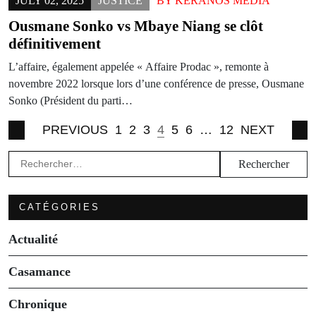
JULY 02, 2025
JUSTICE
BY
KERANOS MEDIA
Ousmane Sonko vs Mbaye Niang se clôt
définitivement
L’affaire, également appelée « Affaire Prodac », remonte à
novembre 2022 lorsque lors d’une conférence de presse, Ousmane
Sonko (Président du parti…
PREVIOUS
1
2
3
4
5
6
…
12
NEXT
Rechercher :
CATÉGORIES
Actualité
Casamance
Chronique