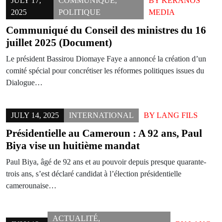
JULY 17,
COMMUNIQUÉ
,
BY
KERANOS
2025
POLITIQUE
MEDIA
Communiqué du Conseil des ministres du 16
juillet 2025 (Document)
Le président Bassirou Diomaye Faye a annoncé la création d’un
comité spécial pour concrétiser les réformes politiques issues du
Dialogue…
JULY 14, 2025
INTERNATIONAL
BY
LANG FILS
Présidentielle au Cameroun : A 92 ans, Paul
Biya vise un huitième mandat
Paul Biya, âgé de 92 ans et au pouvoir depuis presque quarante-
trois ans, s’est déclaré candidat à l’élection présidentielle
camerounaise…
ACTUALITÉ
,