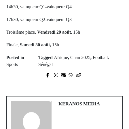
14h30, vainqueur Q1-vainqueur Q4
17h30, vainqueur Q2-vainqueur Q3
Troisième place,
Vendredi 29 août,
15h
Finale,
Samedi 30 août,
15h
Posted in
Tagged
Afrique
,
Chan 2025
,
Football
,
Sports
Sénégal
Next Post
Prev Post
Abdoulaye Diongue, le prodige de
La RDC en partenariat de quatre
Meckhé, obtient un score parfait au
ans avec le FC Barcelone
CFEE 2025
KERANOS MEDIA