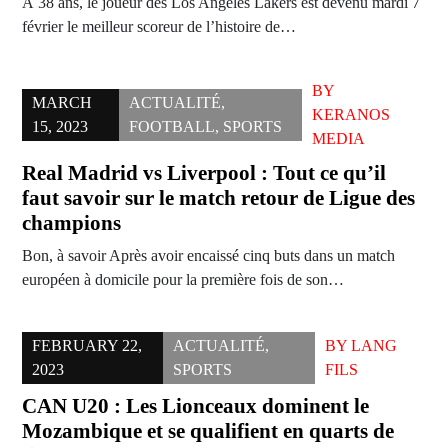
À 38 ans, le joueur des Los Angeles Lakers est devenu mardi 7
février le meilleur scoreur de l’histoire de…
BY
MARCH
ACTUALITÉ
,
KERANOS
15, 2023
FOOTBALL
,
SPORTS
MEDIA
Real Madrid vs Liverpool : Tout ce qu’il
faut savoir sur le match retour de Ligue des
champions
Bon, à savoir Après avoir encaissé cinq buts dans un match
européen à domicile pour la première fois de son…
FEBRUARY 22,
ACTUALITÉ
,
BY
LANG
2023
SPORTS
FILS
CAN U20 : Les Lionceaux dominent le
Mozambique et se qualifient en quarts de