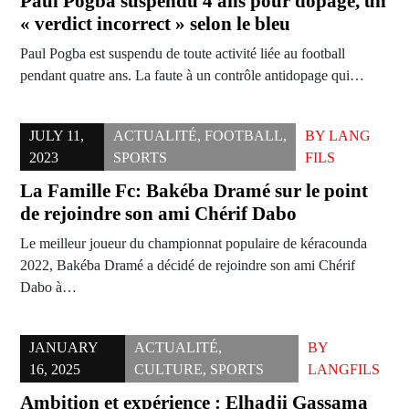
Paul Pogba suspendu 4 ans pour dopage, un
« verdict incorrect » selon le bleu
Paul Pogba est suspendu de toute activité liée au football
pendant quatre ans. La faute à un contrôle antidopage qui…
JULY 11,
ACTUALITÉ
,
FOOTBALL
,
BY
LANG
2023
SPORTS
FILS
La Famille Fc: Bakéba Dramé sur le point
de rejoindre son ami Chérif Dabo
Le meilleur joueur du championnat populaire de kéracounda
2022, Bakéba Dramé a décidé de rejoindre son ami Chérif
Dabo à…
JANUARY
ACTUALITÉ
,
BY
16, 2025
CULTURE
,
SPORTS
LANGFILS
Ambition et expérience : Elhadji Gassama