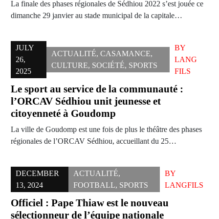
La finale des phases régionales de Sédhiou 2022 s’est jouée ce
dimanche 29 janvier au stade municipal de la capitale…
JULY
BY
ACTUALITÉ
,
CASAMANCE
,
26,
LANG
CULTURE
,
SOCIÉTÉ
,
SPORTS
2025
FILS
Le sport au service de la communauté :
l’ORCAV Sédhiou unit jeunesse et
citoyenneté à Goudomp
La ville de Goudomp est une fois de plus le théâtre des phases
régionales de l’ORCAV Sédhiou, accueillant du 25…
DECEMBER
ACTUALITÉ
,
BY
13, 2024
FOOTBALL
,
SPORTS
LANGFILS
Officiel : Pape Thiaw est le nouveau
sélectionneur de l’équipe nationale