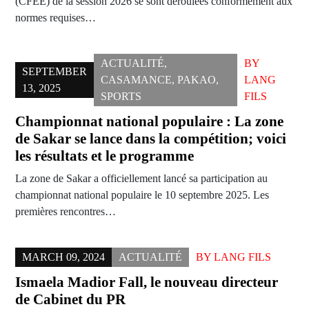
(CFEE) de la session 2026 se sont déroulées conformément aux
normes requises…
ACTUALITÉ
,
BY
SEPTEMBER
CASAMANCE
,
PAKAO
,
LANG
13, 2025
SPORTS
FILS
Championnat national populaire : La zone
de Sakar se lance dans la compétition; voici
les résultats et le programme
La zone de Sakar a officiellement lancé sa participation au
championnat national populaire le 10 septembre 2025. Les
premières rencontres…
MARCH 09, 2024
ACTUALITÉ
BY
LANG FILS
Ismaela Madior Fall, le nouveau directeur
de Cabinet du PR