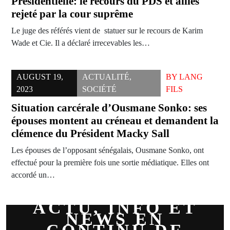
Présidentielle: le recours du PDS et alliés
rejeté par la cour suprême
Le juge des référés vient de statuer sur le recours de Karim
Wade et Cie. Il a déclaré irrecevables les…
AUGUST 19,
ACTUALITÉ
,
BY
LANG
2023
SOCIÉTÉ
FILS
Situation carcérale d’Ousmane Sonko: ses
épouses montent au créneau et demandent la
clémence du Président Macky Sall
Les épouses de l’opposant sénégalais, Ousmane Sonko, ont
effectué pour la première fois une sortie médiatique. Elles ont
accordé un…
ACTU, INFO ET
NEWS EN