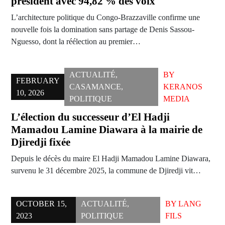
président avec 94,82 % des voix
L’architecture politique du Congo-Brazzaville confirme une
nouvelle fois la domination sans partage de Denis Sassou-
Nguesso, dont la réélection au premier…
ACTUALITÉ
,
BY
FEBRUARY
CASAMANCE
,
KERANOS
10, 2026
POLITIQUE
MEDIA
L’élection du successeur d’El Hadji
Mamadou Lamine Diawara à la mairie de
Djiredji fixée
Depuis le décès du maire El Hadji Mamadou Lamine Diawara,
survenu le 31 décembre 2025, la commune de Djiredji vit…
OCTOBER 15,
ACTUALITÉ
,
BY
LANG
2023
POLITIQUE
FILS