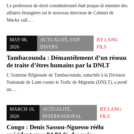
Le professeur de droit constitutionnel était jusque-là ministre des
affaires étrangères est le nouveau directeur de Cabinet de
Macky sall.…
MAY 08,
ACTUALITÉ
,
FAIT
BY
LANG
2026
DIVERS
FILS
Tambacounda : Démantèlement d’un réseau
de traite d’êtres humains par la DNLT
L’Antenne Régionale de Tambacounda, rattachée à la Division
Nationale de Lutte contre le Trafic de Migrants (DNLT), a porté
un…
MARCH 19,
ACTUALITÉ
,
BY
LANG
2026
INTERNATIONAL
FILS
Congo : Denis Sassou-Nguesso réélu