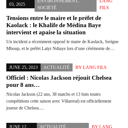
ENVIRONNEMENT
,
LANG
03, 2025
SOCIÉTÉ
FILS
Tensions entre le maire et le préfet de
Kaolack : le Khalife de Médina Baye
intervient et apaise la situation
Un incident a récemment opposé le maire de Kaolack, Serigne
Mboup, et le préfet Latyr Ndiaye lors d’une cérémonie de…
JUNE 25, 2023
ACTUALITÉ
BY
LANG FILS
Officiel : Nicolas Jackson réjouit Chelsea
pour 8 ans…
Nicolas Jackson (22 ans, 38 matchs et 13 buts toutes
compétitions cette saison avec Villarreal) est officiellement
joueur de Chelsea.…
JUNE 12,
ACTUALITÉ
,
BY
LANG