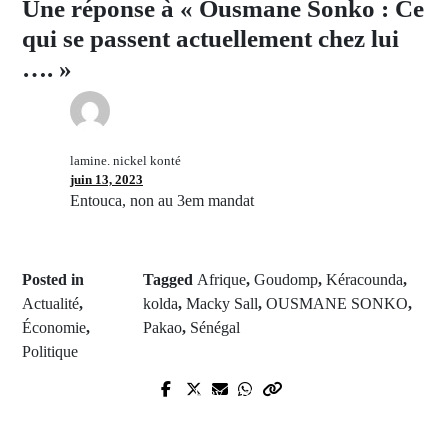
Une réponse à « Ousmane Sonko : Ce
qui se passent actuellement chez lui
…. »
lamine. nickel konté
juin 13, 2023
Entouca, non au 3em mandat
Posted in
Tagged
Afrique
,
Goudomp
,
Kéracounda
,
Actualité
,
kolda
,
Macky Sall
,
OUSMANE SONKO
,
Économie
,
Pakao
,
Sénégal
Politique
Prev Post
Next Post
Port de Ziguinchor : Sans travail,
Université Cheikh Anta Diop : Les