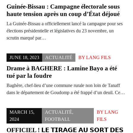
Guinée-Bissau : Campagne électorale sous
haute tension après un coup d’État déjoué
La Guinée-Bissau a officiellement lancé la campagne pour ses
élections présidentielle et législatives du 23 novembre, un
scrutin marqué par…
JUNE 18, 2023
ACTUALITÉ
BY
LANG FILS
Drame à BAGHERE : Lamine Bayo a été
tué par la foudre
Baghère, chef-lieu d’une commune rurale non loin de Tanaff
dans le département de Goudomp a été frappé d’un deuil. Ce…
MARCH 15,
ACTUALITÉ
,
BY
LANG
2024
FOOTBALL
FILS
OFFICIEL ! 𝗟𝗘 𝗧𝗜𝗥𝗔𝗚𝗘 𝗔𝗨 𝗦𝗢𝗥𝗧 𝗗𝗘𝗦