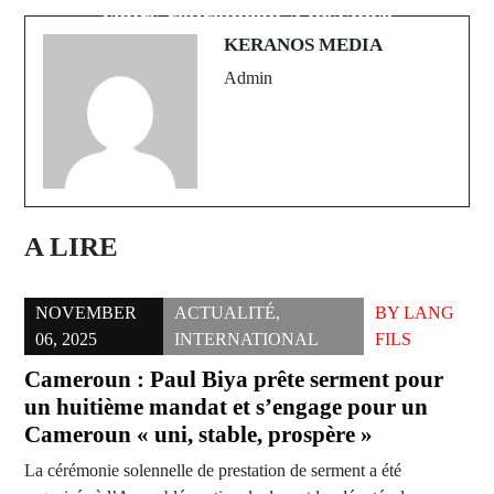
les dockers menacent ...
cours reprennent à distance
KERANOS MEDIA
Admin
A LIRE
NOVEMBER
ACTUALITÉ
,
BY
LANG
06, 2025
INTERNATIONAL
FILS
Cameroun : Paul Biya prête serment pour
un huitième mandat et s’engage pour un
Cameroun « uni, stable, prospère »
La cérémonie solennelle de prestation de serment a été