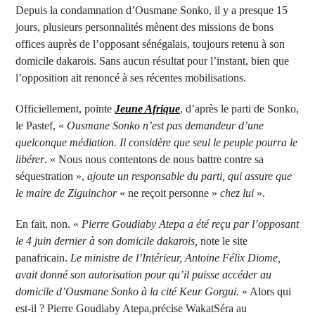
Depuis la condamnation d’Ousmane Sonko, il y a presque 15
jours, plusieurs personnalités mènent des missions de bons
offices auprès de l’opposant sénégalais, toujours retenu à son
domicile dakarois. Sans aucun résultat pour l’instant, bien que
l’opposition ait renoncé à ses récentes mobilisations.
Officiellement, pointe
Jeune Afrique
, d’après le parti de Sonko,
le Pastef, «
Ousmane Sonko n’est pas demandeur d’une
quelconque médiation. Il considère que seul le peuple pourra le
libérer
. « Nous nous contentons de nous battre contre sa
séquestration »,
ajoute un responsable du parti, qui assure que
le maire de Ziguinchor
« ne reçoit personne »
chez lui
».
En fait, non. «
Pierre Goudiaby Atepa a été reçu par l’opposant
le 4 juin dernier à son domicile dakarois,
note le site
panafricain.
Le ministre de l’Intérieur, Antoine Félix Diome,
avait donné son autorisation pour qu’il puisse accéder au
domicile d’Ousmane Sonko à la cité Keur Gorgui.
» Alors qui
est-il ? Pierre Goudiaby Atepa,précise WakatSéra au