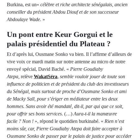
Burkina, est un«
célèbre et riche architecte sénégalais, ancien
conseiller du président Abdou Diouf et de son successeur
Abdoulaye Wade.
»
Un pont entre Keur Gorgui et le
palais présidentiel du Plateau ?
Et d’après lui, Ousmane Sonko va bien. Il l’affirme d’ailleurs de
vive voix ce mardi matin sur notre antenne au micro de notre
envoyé spécial, David Baché. «
Pierre Goudiaby
Atepa,
relève
WakatSéra
,
semble vouloir jouer de toute son
influence de politicien et de président du club des investisseurs
du Sénégal, mais surtout de proche d’Ousmane Sonko et ami
de Macky Sall, pour s’ériger en médiateur entre les deux
hommes. Sans avoir été mandaté, dit-il, par qui que ce soit,
pour offrir ses bons services
. (…)
Aura-t-il la manœuvre
facile
? Non
!
», répond le quotidien burkinabé. «
Rien n’est
moins sûr, car, Pierre Goudiaby Atepa doit faire accepter à
Ousmane Sonko de passer par le palais de justice pour accéder