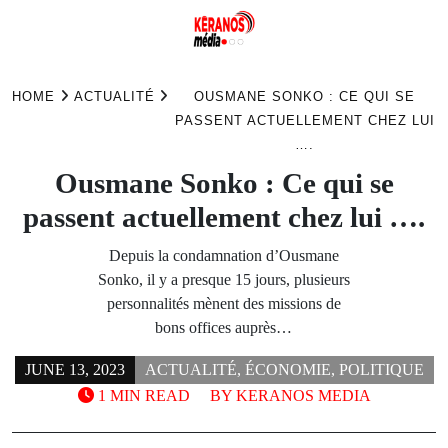
Skip
to
HOME
ACTUALITÉ
OUSMANE SONKO : CE QUI SE
content
PASSENT ACTUELLEMENT CHEZ LUI
….
Ousmane Sonko : Ce qui se
passent actuellement chez lui ….
Depuis la condamnation d’Ousmane
Sonko, il y a presque 15 jours, plusieurs
personnalités mènent des missions de
bons offices auprès…
JUNE 13, 2023
ACTUALITÉ
,
ÉCONOMIE
,
POLITIQUE
1 MIN READ
BY
KERANOS MEDIA