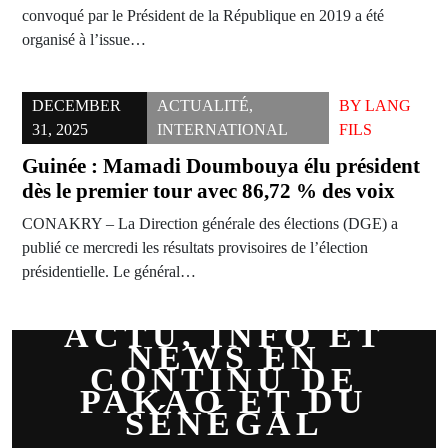
convoqué par le Président de la République en 2019 a été
organisé à l’issue…
DECEMBER
ACTUALITÉ
,
BY
LANG
31, 2025
INTERNATIONAL
FILS
Guinée : Mamadi Doumbouya élu président
dès le premier tour avec 86,72 % des voix
CONAKRY – La Direction générale des élections (DGE) a
publié ce mercredi les résultats provisoires de l’élection
présidentielle. Le général…
ACTU, INFO ET
NEWS EN
CONTINU DE
PAKAO ET DU
SÉNÉGAL