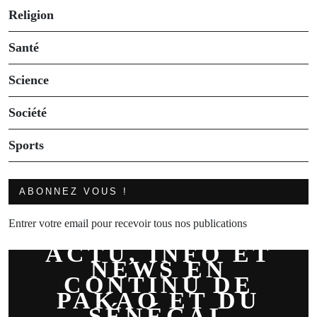
Religion
Santé
Science
Société
Sports
ABONNEZ VOUS !
Entrer votre email pour recevoir tous nos publications
ACTU, INFO ET
NEWS EN
CONTINU DE
PAKAO ET DU
SÉNÉGAL