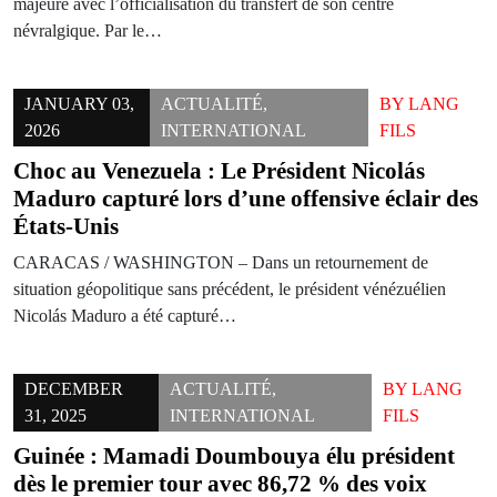
majeure avec l’officialisation du transfert de son centre
névralgique. Par le…
JANUARY 03,
ACTUALITÉ
,
BY
LANG
2026
INTERNATIONAL
FILS
Choc au Venezuela : Le Président Nicolás
Maduro capturé lors d’une offensive éclair des
États-Unis
CARACAS / WASHINGTON – Dans un retournement de
situation géopolitique sans précédent, le président vénézuélien
Nicolás Maduro a été capturé…
DECEMBER
ACTUALITÉ
,
BY
LANG
31, 2025
INTERNATIONAL
FILS
Guinée : Mamadi Doumbouya élu président
dès le premier tour avec 86,72 % des voix