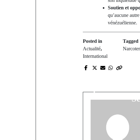
son inquiétude q
Soutien et opp
qu’aucune autre a
vénézuélienne.
Posted in
Tagged
Actualité
,
Narcoter
International
P
Diomaye Fa
pérennité in
Sé