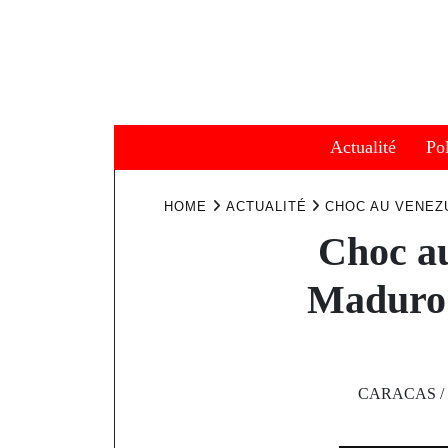
Skip
to
content
Actualité
Pol
HOME
ACTUALITÉ
CHOC AU VENEZU
Choc au
Maduro c
CARACAS / WA