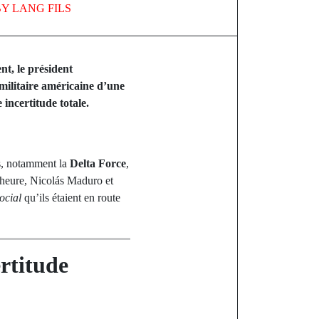
BY
LANG FILS
, le président
militaire américaine d’une
incertitude totale.
es, notamment la
Delta Force
,
e heure, Nicolás Maduro et
ocial
qu’ils étaient en route
ertitude