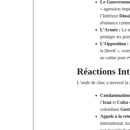
Le Gouvernemen
« agression impé
l’Intérieur
Dios
résistance contre
L’Armée :
Le m
protéger les poin
L’Opposition :
la liberté », vo
au calme pour év
Réactions In
L’onde de choc a traversé la 
Condamnations
l’
Iran
et
Cuba
o
colombien
Gust
Appels à la ret
international, t