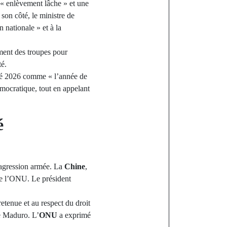
« enlèvement lâche » et une
 son côté, le ministre de
 nationale » et à la
ment des troupes pour
té.
mé 2026 comme « l’année de
émocratique, tout en appelant
é
’agression armée. La
Chine
,
 de l’ONU. Le président
retenue et au respect du droit
de Maduro. L’
ONU
a exprimé