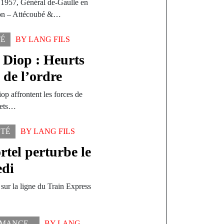
 1957, Général de-Gaulle en
on – Attécoubé &…
TÉ
BY
LANG FILS
 Diop : Heurts
s de l’ordre
op affrontent les forces de
 jets…
ÉTÉ
BY
LANG FILS
tel perturbe le
edi
 sur la ligne du Train Express
MANCE
,
BY
LANG