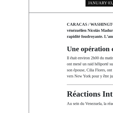
JANUARY 03,
CARACAS / WASHINGTON – D
vénézuélien Nicolás Maduro
rapidité foudroyante. L’an
Une opération 
Il était environ 2h00 du mati
ont mené un raid héliporté su
son épouse, Cilia Flores, on
vers New York pour y être j
Réactions Int
Au sein du Venezuela, la réac