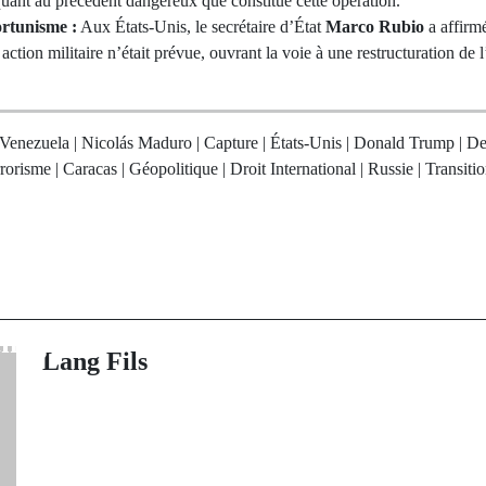
uant au précédent dangereux que constitue cette opération.
ortunisme :
Aux États-Unis, le secrétaire d’État
Marco Rubio
a affirmé
ction militaire n’était prévue, ouvrant la voie à une restructuration de l
Venezuela | Nicolás Maduro | Capture | États-Unis | Donald Trump | De
rorisme | Caracas | Géopolitique | Droit International | Russie | Transi
rev Post
Next Po
ye consacre la
Sans Koulibaly
stitutionnelle du
de Sadio face 
négal
la char
Lang Fils