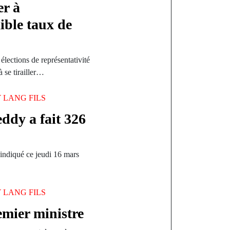
er à
ible taux de
lections de représentativité
à se tirailler…
Y
LANG FILS
ddy a fait 326
indiqué ce jeudi 16 mars
Y
LANG FILS
mier ministre