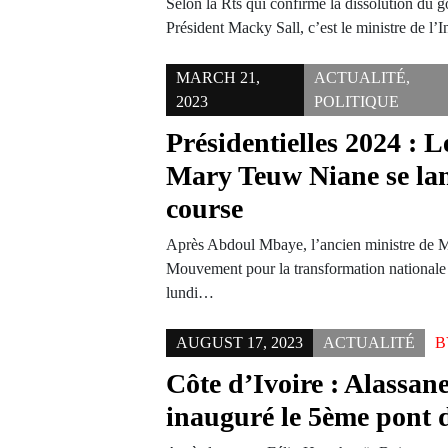
Selon la Rts qui confirme la dissolution du 
Président Macky Sall, c’est le ministre de l’
MARCH 21,
ACTUALITÉ
,
2023
POLITIQUE
Présidentielles 2024 : L
Mary Teuw Niane se lan
course
Après Abdoul Mbaye, l’ancien ministre de M
Mouvement pour la transformation national
lundi…
AUGUST 17, 2023
ACTUALITÉ
Côte d’Ivoire : Alassan
inauguré le 5ème pont 