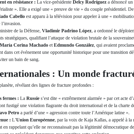
t en résistance :
La vice-présidente
Delcy Rodríguez
a dénoncé un 
rialiste ». Elle a exigé une « preuve de vie » du couple présidentiel. De
dado Cabello
est apparu à la télévision pour appeler à une « mobilisation
 l’invasion.
inistre de la Défense,
Vladimir Padrino López
, a ordonné le déploie
ts stratégiques, qualifiant l’attaque de violation brutale de la souveraine
María Corina Machado
et
Edmundo González
, qui avaient procla
ient dans cet événement une opportunité historique pour une transition d
iter un bain de sang.
ternationales : Un monde fractur
planète, révélant des lignes de fracture profondes :
 fermes :
La
Russie
s’est dite « extrêmement alarmée » par cet acte d
nt fustigé une violation flagrante du droit international et de la charte
avo Petro
a parlé d’une « agression contre toute l’Amérique latine ».
enue :
L’
Union Européenne
, par la voix de Kaja Kallas, a appelé à la 
out en rappelant qu’elle ne reconnaissait pas la légitimité démocratique 