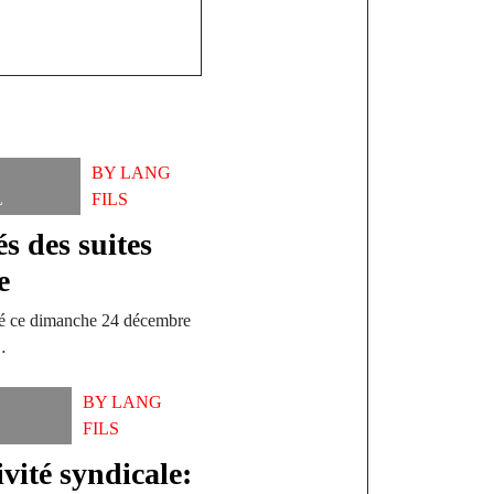
BY
LANG
L
FILS
s des suites
e
cé ce dimanche 24 décembre
…
BY
LANG
FILS
ivité syndicale: