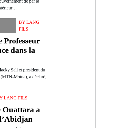
gouvernement de par la
Intérieur…
BY
LANG
FILS
e Professeur
ce dans la
acky Sall et président du
e (MTN-Motna), a déclaré,
BY
LANG FILS
e Ouattara a
d’Abidjan