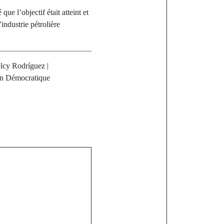
 que l’objectif était atteint et
’industrie pétrolière
lcy Rodríguez |
tion Démocratique
st
, le Sénégal
au dilemme de
nière