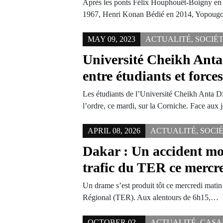
Après les ponts Félix Houphouët-Boigny en
1967, Henri Konan Bédié en 2014, Yopoug
MAY 09, 2023
ACTUALITÉ
,
SOCIÉ
Université Cheikh Anta
entre étudiants et force
Les étudiants de l’Université Cheikh Anta Di
l’ordre, ce mardi, sur la Corniche. Face aux
APRIL 08, 2026
ACTUALITÉ
,
SOCI
Dakar : Un accident mor
trafic du TER ce mercr
Un drame s’est produit tôt ce mercredi matin
Régional (TER). Aux alentours de 6h15,…
OCTOBER 02,
ACTUALITÉ
,
CASA