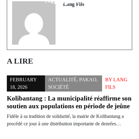
corps de contrôle
engagements
Lang Fils
A LIRE
FEBRUARY
ACTUALITÉ
,
PAKAO
,
BY
LANG
18, 2026
SOCIÉTÉ
FILS
Kolibantang : La municipalité réaffirme son
soutien aux populations en période de jeûne
Fidèle à sa tradition de solidarité, la mairie de Kolibantang a
procédé ce jour à une distribution importante de denrées…