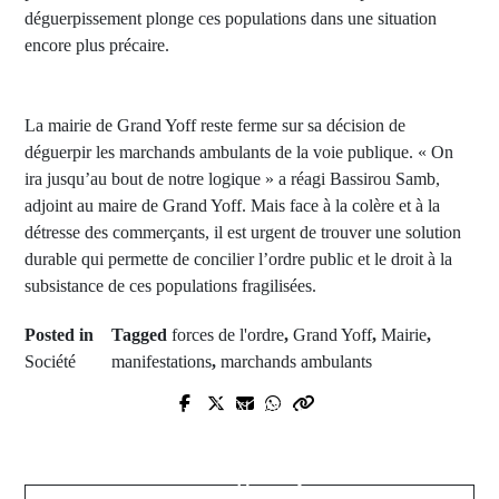
déguerpissement plonge ces populations dans une situation
encore plus précaire.
La mairie de Grand Yoff reste ferme sur sa décision de
déguerpir les marchands ambulants de la voie publique. « On
ira jusqu’au bout de notre logique » a réagi Bassirou Samb,
adjoint au maire de Grand Yoff. Mais face à la colère et à la
détresse des commerçants, il est urgent de trouver une solution
durable qui permette de concilier l’ordre public et le droit à la
subsistance de ces populations fragilisées.
Posted in
Tagged
forces de l'ordre
,
Grand Yoff
,
Mairie
,
Société
manifestations
,
marchands ambulants
Prev Post
Next Post
Crise dans les collectivités
Sénégal : Ce que le président
territoriales : le nouveau ministre
compte faire avec les rapports des
de tutelle réagit et prend des