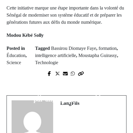
Cette initiative marque une étape importante dans la volonté du
Sénégal de moderniser son système éducatif et de préparer les
générations futures aux défis du monde numérique.
Modou Kébé Solly
Posted in
Tagged
Bassirou Diomaye Faye
,
formation
,
Éducation
,
intelligence artificielle
,
Moustapha Guirassy
,
Science
Technologie
Prev Post
Next Post
Disparition de Lansana Fadya : Une
États-Unis : Starbucks condamné à
Famille de Dialocoto Vit dans
50 millions pour un livreur blessé
l'Angoisse et Lance un Appel
par une boisson chaude
Désespéré
LangFils