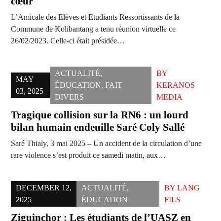
cœur
L’Amicale des Elèves et Etudiants Ressortissants de la
Commune de Kolibantang a tenu réunion virtuelle ce
26/02/2023. Celle-ci était présidée…
ACTUALITÉ
,
BY
MAY
ÉDUCATION
,
FAIT
KERANOS
03, 2025
DIVERS
MEDIA
Tragique collision sur la RN6 : un lourd
bilan humain endeuille Saré Coly Sallé
Saré Thialy, 3 mai 2025 – Un accident de la circulation d’une
rare violence s’est produit ce samedi matin, aux…
DECEMBER 12,
ACTUALITÉ
,
BY
LANG
2025
ÉDUCATION
FILS
Ziguinchor : Les étudiants de l’UASZ en