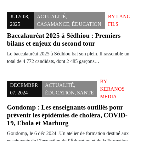
JULY 08,
ACTUALITÉ
,
BY
LANG
2025
CASAMANCE
,
ÉDUCATION
FILS
Baccalauréat 2025 à Sédhiou : Premiers
bilans et enjeux du second tour
Le baccalauréat 2025 à Sédhiou bat son plein. Il rassemble un
total de 4 772 candidats, dont 2 485 garçons…
BY
DECEMBER
ACTUALITÉ
,
KERANOS
07, 2024
ÉDUCATION
,
SANTÉ
MEDIA
Goudomp : Les enseignants outillés pour
prévenir les épidémies de choléra, COVID-
19, Ebola et Marburg
Goudomp, le 6 déc 2024 -Un atelier de formation destiné aux
enseignants de l’Inspection de l’Éducation et de la Formation…