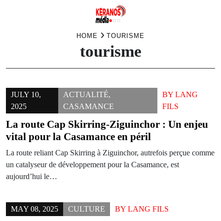
Skip
HOME
TOURISME
tourisme
to
content
JULY 10,
ACTUALITÉ
,
BY
LANG
2025
CASAMANCE
FILS
La route Cap Skirring-Ziguinchor : Un enjeu
vital pour la Casamance en péril
La route reliant Cap Skirring à Ziguinchor, autrefois perçue comme
un catalyseur de développement pour la Casamance, est
aujourd’hui le…
MAY 08, 2025
CULTURE
BY
LANG FILS