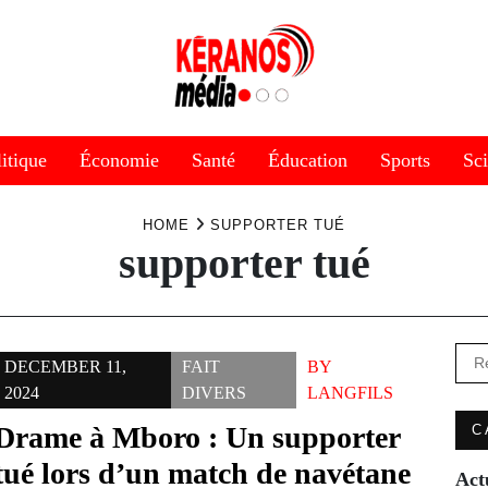
itique
Économie
Santé
Éducation
Sports
Sc
HOME
SUPPORTER TUÉ
supporter tué
Rec
DECEMBER 11,
FAIT
BY
2024
DIVERS
LANGFILS
Drame à Mboro : Un supporter
C
tué lors d’un match de navétane
Act