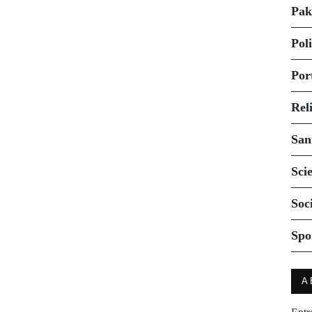
Pak
Pol
Por
Rel
San
Sci
Soc
Spo
A