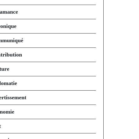
amance
onique
mmuniqué
tribution
ture
lomatie
ertissement
nomie
t