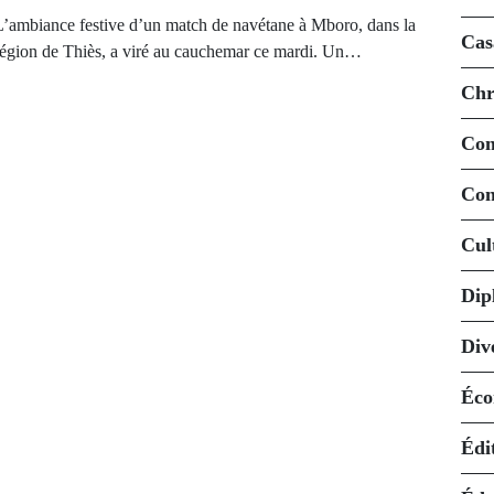
L’ambiance festive d’un match de navétane à Mboro, dans la
Cas
région de Thiès, a viré au cauchemar ce mardi. Un…
Chr
Co
Con
Cul
Dip
Div
Éco
Édi