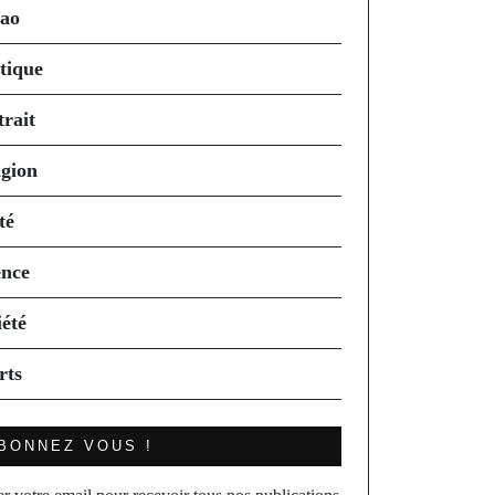
ao
itique
trait
igion
té
ence
iété
rts
BONNEZ VOUS !