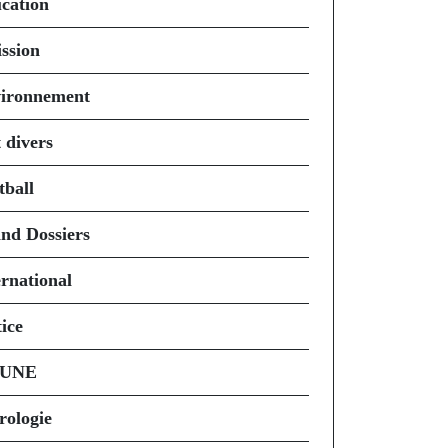
cation
ssion
ironnement
 divers
tball
nd Dossiers
ernational
ice
 UNE
rologie