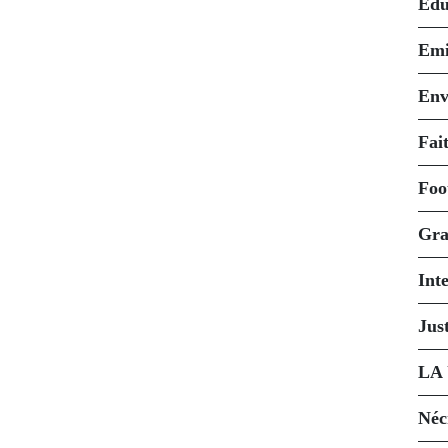
Édu
Emi
Env
Fait
Foo
Gra
Int
Just
LA
Néc