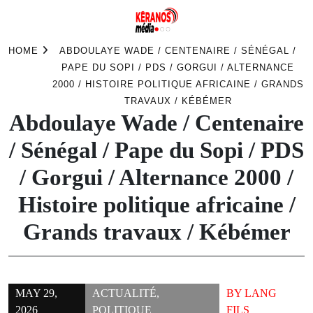
Skip
HOME
ABDOULAYE WADE / CENTENAIRE / SÉNÉGAL /
to
PAPE DU SOPI / PDS / GORGUI / ALTERNANCE
content
2000 / HISTOIRE POLITIQUE AFRICAINE / GRANDS
TRAVAUX / KÉBÉMER
Abdoulaye Wade / Centenaire
/ Sénégal / Pape du Sopi / PDS
/ Gorgui / Alternance 2000 /
Histoire politique africaine /
Grands travaux / Kébémer
MAY 29,
ACTUALITÉ
,
BY
LANG
2026
POLITIQUE
FILS