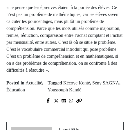
« Je pense que les épreuves étaient à la portée des élèves. Ce
n’est pas un problème de mathématiques, car les élèves savent
calculer les pourcentages, mais plutôt un problème de
compréhension. Parce que les mots utilisés comme majoration,
remise, réduction, comparaison entre l’achat comptant et l’achat
par mensualité, entre autres. C’est là où se situe le problème.
C’est le vocabulaire commercial introduit qui pose problème.
C’est un problème de compréhension et en mathématiques, si
on a des problèmes de compréhension, on se confronte à des
difficultés à résoudre ».
Posted in
Actualité
,
Tagged
Kécoye Konté
,
Sény SAGNA
,
Éducation
Youssouph Kandé
Next Post
Prev Post
Ourossogui : Kalidou Koulibaly
Mercato : Chelsea a trouvé son
construit un hôpital pédiatrique à
nouveau DROGBA
Ngano
Lang Fils