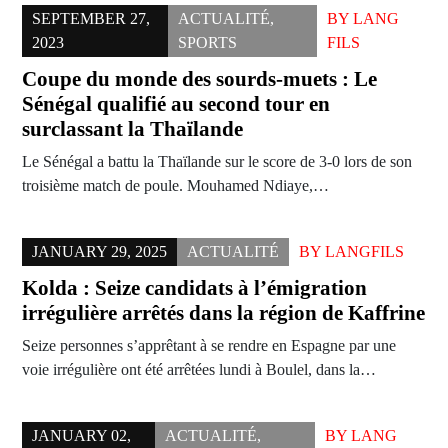
SEPTEMBER 27,
ACTUALITÉ
,
BY
LANG
2023
SPORTS
FILS
Coupe du monde des sourds-muets : Le
Sénégal qualifié au second tour en
surclassant la Thaïlande
Le Sénégal a battu la Thaïlande sur le score de 3-0 lors de son
troisième match de poule. Mouhamed Ndiaye,…
JANUARY 29, 2025
ACTUALITÉ
BY
LANGFILS
Kolda : Seize candidats à l’émigration
irrégulière arrêtés dans la région de Kaffrine
Seize personnes s’apprêtant à se rendre en Espagne par une
voie irrégulière ont été arrêtées lundi à Boulel, dans la…
JANUARY 02,
ACTUALITÉ
,
BY
LANG