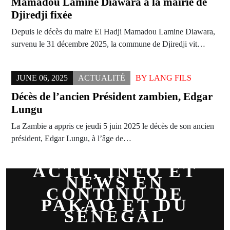
Mamadou Lamine Diawara à la mairie de
Djiredji fixée
Depuis le décès du maire El Hadji Mamadou Lamine Diawara,
survenu le 31 décembre 2025, la commune de Djiredji vit…
JUNE 06, 2025
ACTUALITÉ
BY
LANG FILS
Décès de l’ancien Président zambien, Edgar
Lungu
La Zambie a appris ce jeudi 5 juin 2025 le décès de son ancien
président, Edgar Lungu, à l’âge de…
ACTU, INFO ET
NEWS EN
CONTINU DE
PAKAO ET DU
SÉNÉGAL