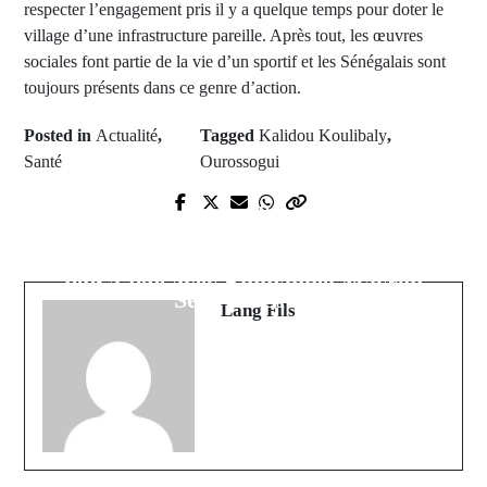
respecter l’engagement pris il y a quelque temps pour doter le
village d’une infrastructure pareille. Après tout, les œuvres
sociales font partie de la vie d’un sportif et les Sénégalais sont
toujours présents dans ce genre d’action.
Posted in
Actualité
,
Tagged
Kalidou Koulibaly
,
Santé
Ourossogui
Prev Post
Polémique sur l'épreuve de
Next Post
mathématiques CFEE 2023 : un
Paris : Le président Macky Sall en
inspecteur de l'éducation confirme
tête-à-tête avec Emmanuel Macron
Sény SAGNA
Lang Fils