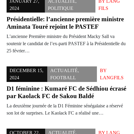
JANUARY 27,
ACTUALITÉ
,
BY
LANG
2024
POLITIQUE
FILS
Présidentielle: l’ancienne première ministre
Aminata Touré rejoint le PASTEF
L’ancienne Première ministre du Président Macky Sall va
soutenir le candidat de l’ex-parti PASTEF à la Présidentielle du
25 février…
DECEMBER 15,
ACTUALITÉ
,
BY
2024
FOOTBALL
LANGFILS
D1 féminine : Kumaré FC de Sédhiou écrasé
par Kaolack FC de Sakou Baldé
La deuxième journée de la D1 Féminine sénégalaise a réservé
son lot de surprises. Le Kaolack FC a réalisé une…
OCTOBER 22,
ACTUALITÉ
,
BY
LANG