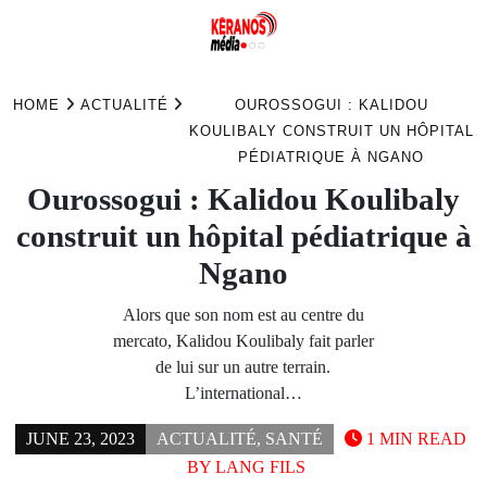
Skip
to
HOME
ACTUALITÉ
OUROSSOGUI : KALIDOU
content
KOULIBALY CONSTRUIT UN HÔPITAL
PÉDIATRIQUE À NGANO
Ourossogui : Kalidou Koulibaly
construit un hôpital pédiatrique à
Ngano
Alors que son nom est au centre du
mercato, Kalidou Koulibaly fait parler
de lui sur un autre terrain.
L’international…
JUNE 23, 2023
ACTUALITÉ
,
SANTÉ
1 MIN READ
BY
LANG FILS