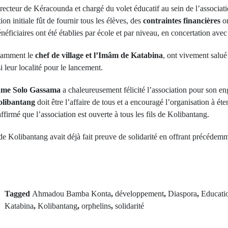
irecteur de Kéracounda et chargé du volet éducatif au sein de l’associati
ion initiale fût de fournir tous les élèves, des
contraintes financières
on
énéficiaires ont été établies par école et par niveau, en concertation avec
otamment le
chef de village et l’Imâm de Katabina
, ont vivement salué 
i leur localité pour le lancement.
me Solo Gassama
a chaleureusement félicité l’association pour son e
olibantang
doit être l’affaire de tous et a encouragé l’organisation à éte
ffirmé que l’association est ouverte à tous les fils de Kolibantang.
a de Kolibantang avait déjà fait preuve de solidarité en offrant précéde
Tagged
Ahmadou Bamba Konta
,
développement
,
Diaspora
,
Educati
Katabina
,
Kolibantang
,
orphelins
,
solidarité
Next Po
rev Post