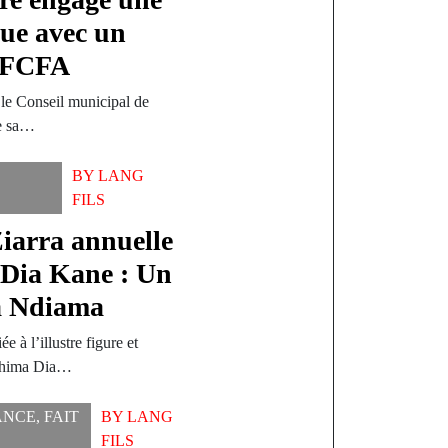
que avec un
s FCFA
le Conseil municipal de
de sa…
BY
LANG
FILS
Ziarra annuelle
 Dia Kane : Un
à Ndiama
e à l’illustre figure et
rahima Dia…
ANCE
,
FAIT
BY
LANG
FILS