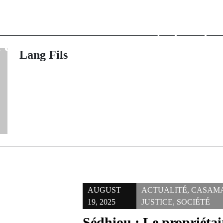
Affaire de bl
lle au Cameroun
capitaux : 
iya-Tchiroma au
contrôle judici
attente tendue
Sall et so
Lang Fils
AUGUST
ACTUALITÉ
,
CASAM
19, 2025
JUSTICE
,
SOCIÉTÉ
Sédhiou : Le propriéta