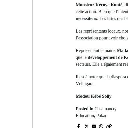
Monsieur Kécoye Konté
, d
cette action. Bien que l’intent
nécessiteux
. Les listes des b
Les représentants locaux, n
l’association pour avoir chois
Représentant le maire,
Mada
que le
développement de K
secteurs. Elle a également réa
Il est à noter que la diaspor
Vélingara.
Modou Kébé Solly
Posted in
Casamance
,
Éducation
,
Pakao
P