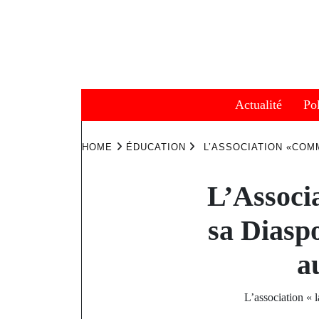
Skip
to
content
Actualité
Pol
HOME
ÉDUCATION
L’ASSOCIATION «COM
L’Associ
sa Diaspo
a
L’association « 