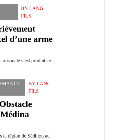
BY
LANG
FILS
grièvement
ntel d’une arme
artisanale s’est produit ce
AMANCE
,
BY
LANG
FILS
 Obstacle
à Médina
 la région de Sédhiou au