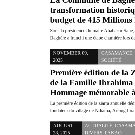
transformation histori
budget de 415 Million
Sous la présidence du maire Ababacar Sané, 
Baghère a franchi une étape charnière lors 
NOVEMBER 09,
CASAMANCE
,
2025
SOCIÉTÉ
Première édition de la 
de la Famille Ibrahima
Hommage mémorable 
La première édition de la ziarra annuelle dédié
fondateur du village de Ndiama, Arfang Ib
AUGUST
ACTUALITÉ
,
CASAM
28, 2025
DIVERS
,
PAKAO