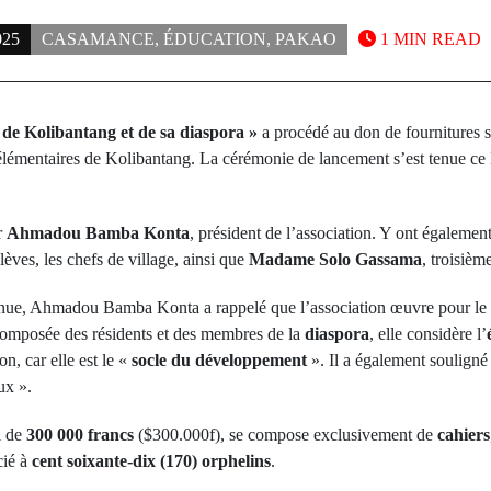
025
CASAMANCE
,
ÉDUCATION
,
PAKAO
1 MIN READ
de Kolibantang et de sa diaspora »
a procédé au don de fournitures s
élémentaires de Kolibantang. La cérémonie de lancement s’est tenue ce
r
Ahmadou Bamba Konta
, président de l’association. Y ont également
élèves, les chefs de village, ainsi que
Madame Solo Gassama
, troisièm
enue, Ahmadou Bamba Konta a rappelé que l’association œuvre pour le
mposée des résidents et des membres de la
diaspora
, elle considère l’
n, car elle est le «
socle du développement
». Il a également souligné
ux ».
l de
300 000 francs
($300.000f), se compose exclusivement de
cahiers
cié à
cent soixante-dix (170) orphelins
.