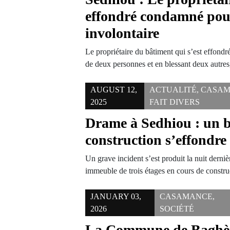
effondré condamné pou
involontaire
Le propriétaire du bâtiment qui s’est effondr
de deux personnes et en blessant deux autre
AUGUST 12,
ACTUALITÉ
,
CASAM
2025
FAIT DIVERS
Drame à Sedhiou : un 
construction s’effondre
Un grave incident s’est produit la nuit derni
immeuble de trois étages en cours de const
JANUARY 03,
CASAMANCE
,
2026
SOCIÉTÉ
La Commune de Baghèr