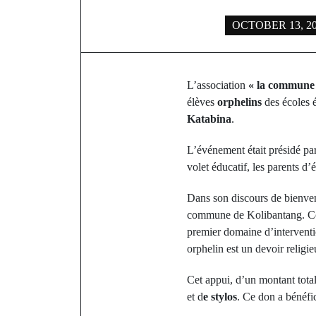
OCTOBER 13, 2
L’association
« la commune 
élèves
orphelins
des écoles 
Katabina
.
L’événement était présidé pa
volet éducatif, les parents d’
Dans son discours de bienv
commune de Kolibantang. Co
premier domaine d’interventio
orphelin est un devoir religie
Cet appui, d’un montant tota
et d
e stylos
. Ce don a bénéfi