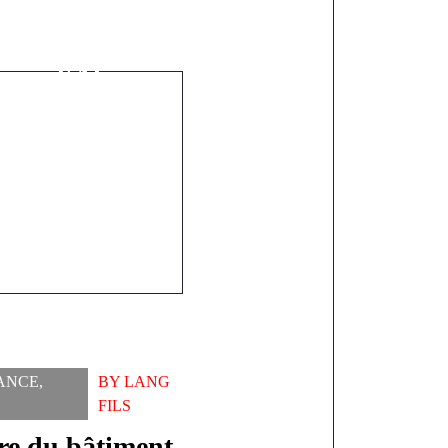
anchiment de
Mise sous
aire d'Aliou
n épouse
ANCE
,
BY
LANG
FILS
ire du bâtiment