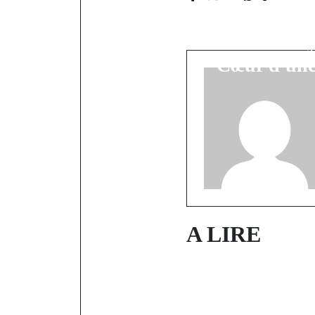
Présidentie
: le duel B
Cœur d'une 
A LIRE