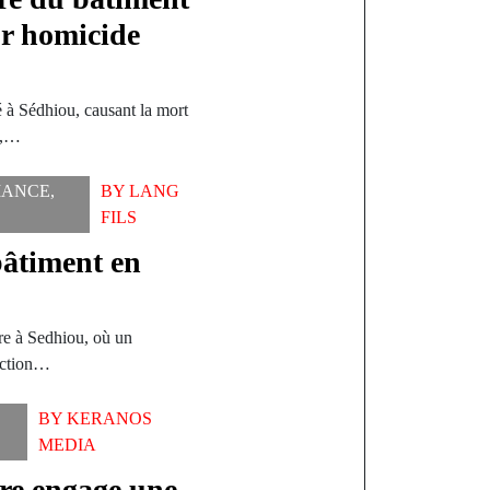
r homicide
é à Sédhiou, causant la mort
s,…
ANCE
,
BY
LANG
FILS
bâtiment en
ère à Sedhiou, où un
ruction…
BY
KERANOS
MEDIA
e engage une