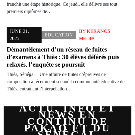
franchit une étape historique. Ce jeudi, elle délivre ses tout
premiers diplômes de…
JUNE 21,
BY
KERANOS
ÉDUCATION
2025
MEDIA
Démantèlement d’un réseau de fuites
d’examens à Thiès : 30 élèves déférés puis
relaxés, l’enquête se poursuit
Thiès, Sénégal – Une affaire de fuites d’épreuves de
composition a récemment secoué la communauté éducative de
Thiès, entraînant l’interpellation…
ACTU, INFO ET
NEWS EN
CONTINU DE
PAKAO ET DU
SÉNÉGAL