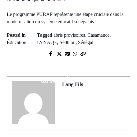
Le programme PURAP représente une étape cruciale dans la
modernisation du système éducatif sénégalais.
Posted in
Tagged
abris provisoires
,
Casamance
,
Éducation
LYNAQE
,
Sédhiou
,
Sénégal
Prev Post
Next Post
Tragédie à Diaobé : un élève de
Décès tragique de Diogo Jota et de
seconde se donne la mort par
son frère André Silva : Le monde
pendaison
du football en deuil
Lang Fils