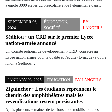
a enrôlé 3000 élèves du préscolaire et de l’élémentaire dans…
SEPTEMBER 06,
ÉDUCATION
,
BY
2024
SOCIÉTÉ
LANGFILS
Sédhiou : un CRD sur le premier Lycée
nation-armée annoncé
Un Comité régional de développement (CRD) consacré au
Lycée nation-armée pour la qualité et l’équité (Lynaque) s’ouvre
lundi, à Sédhiou…
JANUARY 03, 2025
ÉDUCATION
BY
LANGFILS
Ziguinchor : Les étudiants reprennent le
chemin des amphithéâtres mais les
revendications restent persistantes
Après plusieurs semaines de tensions et de mobilisation, les