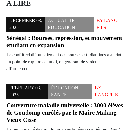
A LIRE
DECEMBER 03,
ACTUALITÉ
,
BY
LANG
2025
ÉDUCATION
FILS
Sénégal : Bourses, répression, et mouvement
étudiant en expansion
Le conflit relatif au paiement des bourses estudiantines a atteint
un point de rupture ce lundi, engendrant de violents
affrontements…
FEBRUARY 03,
ÉDUCATION
,
BY
2025
SANTÉ
LANGFILS
Couverture maladie universelle : 3000 élèves
de Goudomp enrôlés par le Maire Malang
Vieux Cissé
La municipalité de Goudomp, dans la région de Sédhiou (sud),