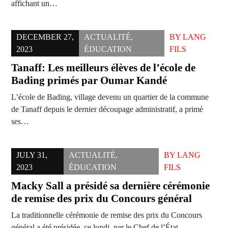
affichant un…
DECEMBER 27,
ACTUALITÉ
,
BY
LANG
2023
ÉDUCATION
FILS
Tanaff: Les meilleurs élèves de l’école de
Bading primés par Oumar Kandé
L’école de Bading, village devenu un quartier de la commune
de Tanaff depuis le dernier découpage administratif, a primé
ses…
JULY 31,
ACTUALITÉ
,
BY
LANG
2023
ÉDUCATION
FILS
Macky Sall a présidé sa dernière cérémonie
de remise des prix du Concours général
La traditionnelle cérémonie de remise des prix du Concours
général a été présidée, ce lundi, par le Chef de l’État.…