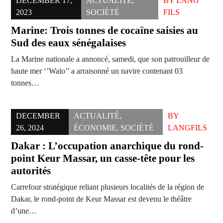
DECEMBER 17,
ACTUALITÉ
,
BY
LANG
2023
SOCIÉTÉ
FILS
Marine: Trois tonnes de cocaïne saisies au
Sud des eaux sénégalaises
La Marine nationale a annoncé, samedi, que son patrouilleur de
haute mer ‘’Walo’’ a arraisonné un navire contenant 03
tonnes…
DECEMBER
ACTUALITÉ
,
BY
26, 2024
ÉCONOMIE
,
SOCIÉTÉ
LANGFILS
Dakar : L’occupation anarchique du rond-
point Keur Massar, un casse-tête pour les
autorités
Carrefour stratégique reliant plusieurs localités de la région de
Dakar, le rond-point de Keur Massar est devenu le théâtre
d’une…