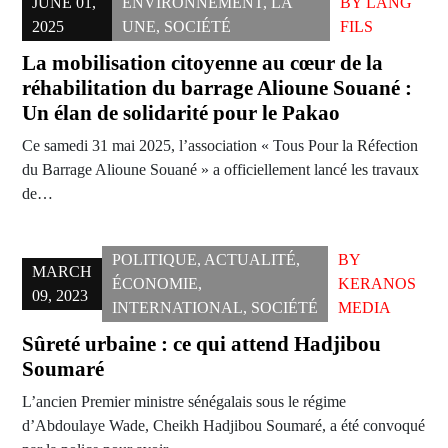
JUNE 01,
ENVIRONNEMENT
,
LA
BY
LANG
2025
UNE
,
SOCIÉTÉ
FILS
La mobilisation citoyenne au cœur de la
réhabilitation du barrage Alioune Souané :
Un élan de solidarité pour le Pakao
Ce samedi 31 mai 2025, l’association « Tous Pour la Réfection
du Barrage Alioune Souané » a officiellement lancé les travaux
de…
POLITIQUE
,
ACTUALITÉ
,
BY
MARCH
ÉCONOMIE
,
KERANOS
09, 2023
INTERNATIONAL
,
SOCIÉTÉ
MEDIA
Sûreté urbaine : ce qui attend Hadjibou
Soumaré
L’ancien Premier ministre sénégalais sous le régime
d’Abdoulaye Wade, Cheikh Hadjibou Soumaré, a été convoqué