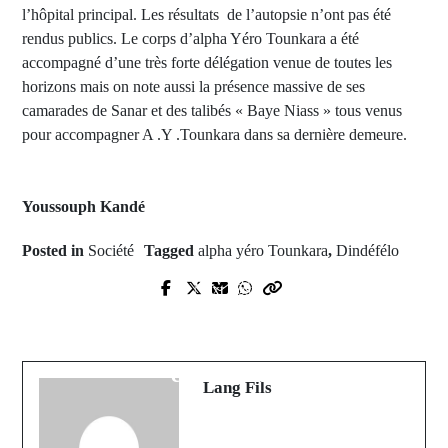
l’hôpital principal. Les résultats de l’autopsie n’ont pas été
rendus publics. Le corps d’alpha Yéro Tounkara a été
accompagné d’une très forte délégation venue de toutes les
horizons mais on note aussi la présence massive de ses
camarades de Sanar et des talibés « Baye Niass » tous venus
pour accompagner A .Y .Tounkara dans sa dernière demeure.
Youssouph Kandé
Posted in
Société
Tagged
alpha yéro Tounkara
,
Dindéfélo
Prev Post
Next Post
Russie: l’opposant historique de
Libération des détenus politiques:
Poutine, Alexeï Navalny est mort en
Khalifa Sall dénonce un "dialogue
prison
clandestin"
Lang Fils