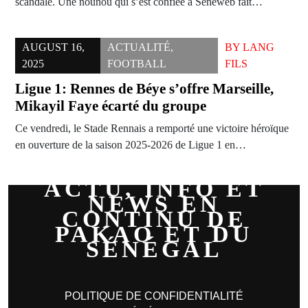
scandale. Une nounou qui s’est confiée à Seneweb fait…
AUGUST 16,
ACTUALITÉ
,
BY
LANG
2025
FOOTBALL
FILS
Ligue 1: Rennes de Béye s’offre Marseille,
Mikayil Faye écarté du groupe
Ce vendredi, le Stade Rennais a remporté une victoire héroïque
en ouverture de la saison 2025-2026 de Ligue 1 en…
ACTU, INFO ET
NEWS EN
CONTINU DE
PAKAO ET DU
SÉNÉGAL
POLITIQUE DE CONFIDENTIALITÉ