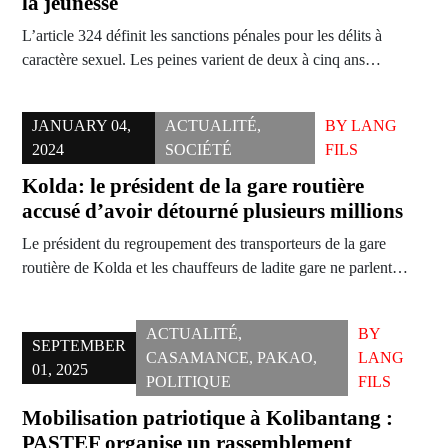
la jeunesse
L’article 324 définit les sanctions pénales pour les délits à
caractère sexuel. Les peines varient de deux à cinq ans…
JANUARY 04,
ACTUALITÉ
,
BY
LANG
2024
SOCIÉTÉ
FILS
Kolda: le président de la gare routière
accusé d’avoir détourné plusieurs millions
Le président du regroupement des transporteurs de la gare
routière de Kolda et les chauffeurs de ladite gare ne parlent…
ACTUALITÉ
,
BY
SEPTEMBER
CASAMANCE
,
PAKAO
,
LANG
01, 2025
POLITIQUE
FILS
Mobilisation patriotique à Kolibantang :
PASTEF organise un rassemblement