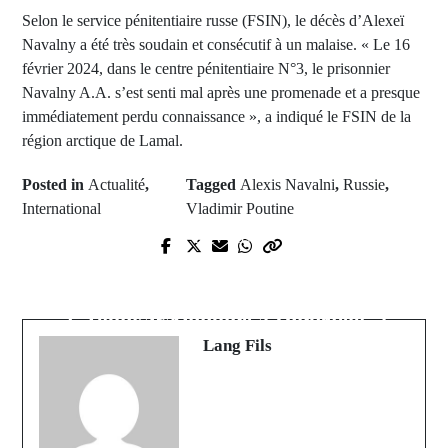
Selon le service pénitentiaire russe (FSIN), le décès d’Alexeï
Navalny a été très soudain et consécutif à un malaise. « Le 16
février 2024, dans le centre pénitentiaire N°3, le prisonnier
Navalny A.A. s’est senti mal après une promenade et a presque
immédiatement perdu connaissance », a indiqué le FSIN de la
région arctique de Lamal.
Posted in
Actualité
,
Tagged
Alexis Navalni
,
Russie
,
International
Vladimir Poutine
Prev Post
Next Post
Macky Sall prend acte et promet de
Kédougou: L'étudiant Alpha Yéro
”faire pleinement exécuter” la
Tounkara inhumé à Dindéfélo
décision du Conseil constitutionnel
Lang Fils