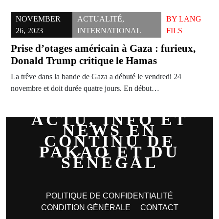
NOVEMBER
ACTUALITÉ
,
BY
LANG
26, 2023
INTERNATIONAL
FILS
Prise d’otages américain à Gaza : furieux,
Donald Trump critique le Hamas
La trêve dans la bande de Gaza a débuté le vendredi 24
novembre et doit durée quatre jours. En début…
ACTU, INFO ET
NEWS EN
CONTINU DE
PAKAO ET DU
SÉNÉGAL
POLITIQUE DE CONFIDENTIALITÉ
CONDITION GÉNÉRALE
CONTACT