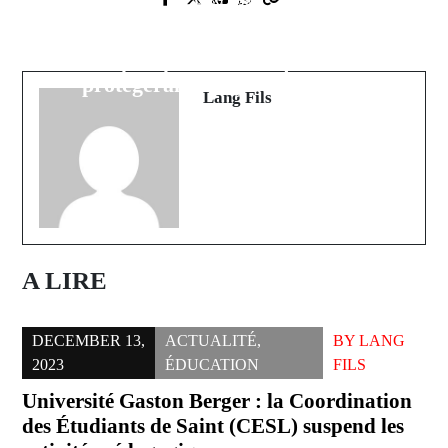
Prev Post
MACKY AU KHALIFE : « D’ici à
Quelles sont les économies les plus
ce que je passe le témoin, je
prospères d'Afrique ?
protégerai ce pays du chaos…
Lang Fils
A LIRE
DECEMBER 13,
ACTUALITÉ
,
BY
LANG
2023
ÉDUCATION
FILS
Université Gaston Berger : la Coordination
des Étudiants de Saint (CESL) suspend les