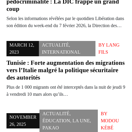
pédocriminalité : La DIC frappe un grand
coup
Selon les informations révélées par le quotidien Libération dans
son édition du week-end du 7 février 2026, la Direction des…
MARCH 12,
ACTUALITÉ
,
BY
LANG
2023
INTERNATIONAL
FILS
Tunisie : Forte augmentation des migrations
vers l’Italie malgré la politique sécuritaire
des autorités
Plus de 1 000 migrants ont été interceptés dans la nuit de jeudi 9
à vendredi 10 mars alors qu’ils…
ACTUALITÉ
,
BY
NOVEMBER
ÉDUCATION
,
LA UNE
,
MODOU
26, 2025
PAKAO
KÉBÉ