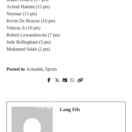
Achraf Hakimi (15 pts)
Neymar (13 pts)
Kevin De Bruyne (10 pts)
Vinicus Jr (10 pts)
Robert Lewandowski (7 pts)
Jude Bellingham (3 pts)
Mohamed Salah (2 pts)
Posted in
Actualité
,
Sports
Prev Post
Next Post
Sédhiou : Le président Macky Sall
Ismaïla Touré, membre de Touré
en communion avec les populations
Kunda et légende de la musique
sorties en masse
sénégalaise, est décédé
Lang Fils