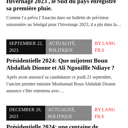
Hivernage 2023 , le Sud du pays enregistre
sa première pluie.
Comme l’a prévu l’Anacim dans un bulletin de prévision
saisonnière au Sénégal pour l’hivernage 2023, il a plu dans la…
SEPTEMBER 22,
ACTUALITÉ
,
BY
LANG
2023
POLITIQUE
FILS
Présidentielle 2024: Que mijotent Boun
Abdallah Dionne et Ali Ngouillle Ndiaye ?
Après avoir annoncé sa candidature ce jeudi 21 septembre,
l’ancien premier ministre Mouhamad Boun Abdallah Dionne
annonce s’être entretenu avec…
DECEMBER 29,
ACTUALITÉ
,
BY
LANG
2023
POLITIQUE
FILS
Présidentielle 2024: une centaine de