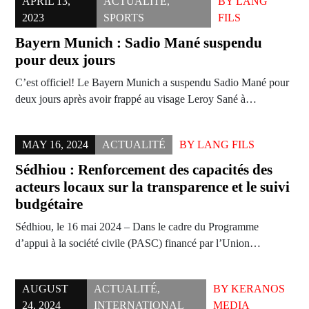
APRIL 13,
ACTUALITÉ
,
BY
LANG
2023
SPORTS
FILS
Bayern Munich : Sadio Mané suspendu
pour deux jours
C’est officiel! Le Bayern Munich a suspendu Sadio Mané pour
deux jours après avoir frappé au visage Leroy Sané à…
MAY 16, 2024
ACTUALITÉ
BY
LANG FILS
Sédhiou : Renforcement des capacités des
acteurs locaux sur la transparence et le suivi
budgétaire
Sédhiou, le 16 mai 2024 – Dans le cadre du Programme
d’appui à la société civile (PASC) financé par l’Union…
AUGUST
ACTUALITÉ
,
BY
KERANOS
24, 2024
INTERNATIONAL
MEDIA