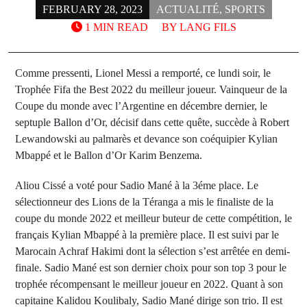
FEBRUARY 28, 2023
ACTUALITÉ
,
SPORTS
1 MIN READ
BY
LANG FILS
Comme pressenti, Lionel Messi a remporté, ce lundi soir, le
Trophée Fifa the Best 2022 du meilleur joueur. Vainqueur de la
Coupe du monde avec l’Argentine en décembre dernier, le
septuple Ballon d’Or, décisif dans cette quête, succède à Robert
Lewandowski au palmarès et devance son coéquipier Kylian
Mbappé et le Ballon d’Or Karim Benzema.
Aliou Cissé a voté pour Sadio Mané à la 3éme place. Le
sélectionneur des Lions de la Téranga a mis le finaliste de la
coupe du monde 2022 et meilleur buteur de cette compétition, le
français Kylian Mbappé à la première place. Il est suivi par le
Marocain Achraf Hakimi dont la sélection s’est arrêtée en demi-
finale. Sadio Mané est son dernier choix pour son top 3 pour le
trophée récompensant le meilleur joueur en 2022. Quant à son
capitaine Kalidou Koulibaly, Sadio Mané dirige son trio. Il est