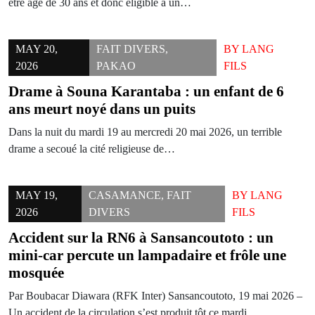
être âgé de 30 ans et donc éligible à un…
MAY 20,
FAIT DIVERS
,
BY
LANG
2026
PAKAO
FILS
Drame à Souna Karantaba : un enfant de 6
ans meurt noyé dans un puits
Dans la nuit du mardi 19 au mercredi 20 mai 2026, un terrible
drame a secoué la cité religieuse de…
MAY 19,
CASAMANCE
,
FAIT
BY
LANG
2026
DIVERS
FILS
Accident sur la RN6 à Sansancoutoto : un
mini-car percute un lampadaire et frôle une
mosquée
Par Boubacar Diawara (RFK Inter) Sansancoutoto, 19 mai 2026 –
Un accident de la circulation s’est produit tôt ce mardi…