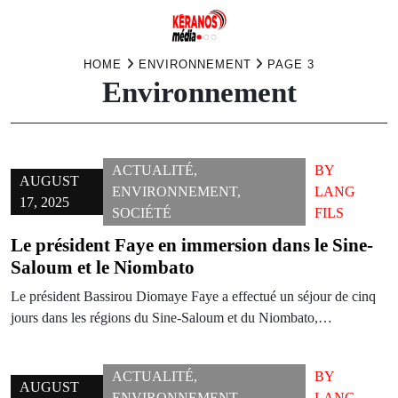
Skip
HOME
ENVIRONNEMENT
PAGE 3
Environnement
to
content
ACTUALITÉ
,
BY
AUGUST
ENVIRONNEMENT
,
LANG
17, 2025
SOCIÉTÉ
FILS
Le président Faye en immersion dans le Sine-
Saloum et le Niombato
Le président Bassirou Diomaye Faye a effectué un séjour de cinq
jours dans les régions du Sine-Saloum et du Niombato,…
ACTUALITÉ
,
BY
AUGUST
ENVIRONNEMENT
,
LANG