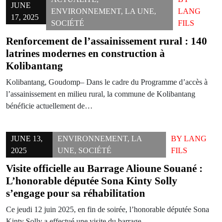
JUNE
ENVIRONNEMENT
,
LA UNE
,
LANG
17, 2025
SOCIÉTÉ
FILS
Renforcement de l’assainissement rural : 140
latrines modernes en construction à
Kolibantang
Kolibantang, Goudomp– Dans le cadre du Programme d’accès à
l’assainissement en milieu rural, la commune de Kolibantang
bénéficie actuellement de…
JUNE 13,
ENVIRONNEMENT
,
LA
BY
LANG
2025
UNE
,
SOCIÉTÉ
FILS
Visite officielle au Barrage Alioune Souané :
L’honorable députée Sona Kinty Solly
s’engage pour sa réhabilitation
Ce jeudi 12 juin 2025, en fin de soirée, l’honorable députée Sona
Kinty Solly a effectué une visite du barrage…