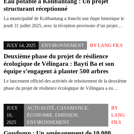
Eau potable à Kolibantang : Un projet
structurant réceptionné
La municipalité de Kolibantang a franchi une étape historique le
jeudi 31 juillet 2025, avec la réception provisoire d’un projet…
JULY 14, 2025
ENVIRONNEMENT
BY
LANG FILS
Deuxième phase du projet de résilience
écologique de Vélingara : Bayti Ba et son
équipe s’engagent à planter 500 arbres
Le lancement officiel des activités de reboisement de la deuxième
phase du projet de résilience écologique de Vélingara a eu…
JULY
ACTUALITÉ
,
CASAMANCE
,
BY
10,
ÉCONOMIE
,
EMISSION
,
LANG
2025
ENVIRONNEMENT
FILS
Goudomp : Un aménagement de 10 000