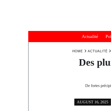
Skip
to
content
Actualité
Pol
HOME
ACTUALITÉ
Des plu
De fortes précip
AUGUST 16, 2025