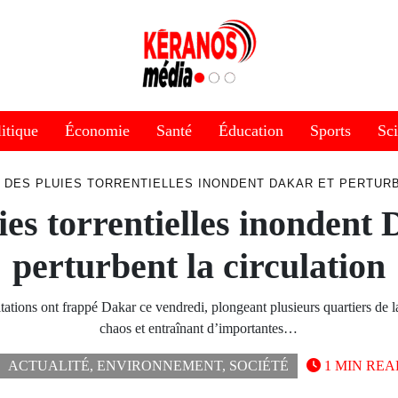
itique
Économie
Santé
Éducation
Sports
Sc
DES PLUIES TORRENTIELLES INONDENT DAKAR ET PERTURB
ies torrentielles inondent 
perturbent la circulation
itations ont frappé Dakar ce vendredi, plongeant plusieurs quartiers de la
chaos et entraînant d’importantes…
ACTUALITÉ
,
ENVIRONNEMENT
,
SOCIÉTÉ
1 MIN REA