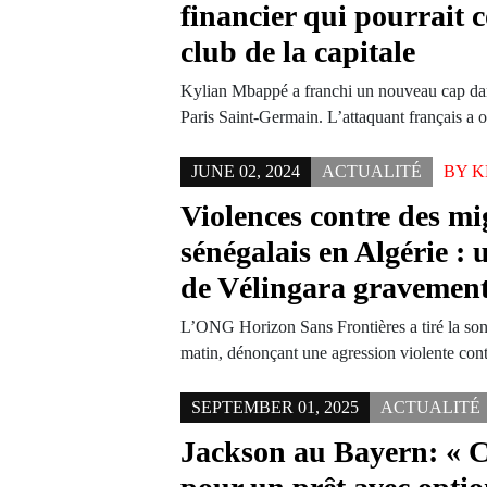
financier qui pourrait 
club de la capitale
Kylian Mbappé a franchi un nouveau cap dans
Paris Saint-Germain. L’attaquant français a 
JUNE 02, 2024
ACTUALITÉ
BY
K
Violences contre des mi
sénégalais en Algérie : 
de Vélingara gravement
L’ONG Horizon Sans Frontières a tiré la so
matin, dénonçant une agression violente con
SEPTEMBER 01, 2025
ACTUALITÉ
Jackson au Bayern: « C’