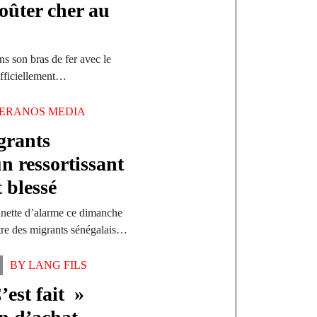
coûter cher au
 son bras de fer avec le
officiellement…
ERANOS MEDIA
grants
un ressortissant
 blessé
nnette d’alarme ce dimanche
tre des migrants sénégalais…
BY
LANG FILS
est fait »