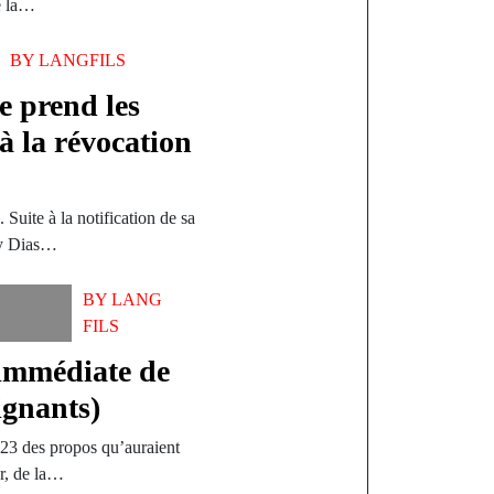
e la…
BY
LANGFILS
 prend les
 à la révocation
Suite à la notification de sa
my Dias…
BY
LANG
FILS
 immédiate de
ignants)
23 des propos qu’auraient
ur, de la…