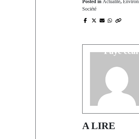
Posted in
Actualité
,
Enviro
Société
P
Ligue 1: R
s'offre Mar
Faye écar
A LIRE