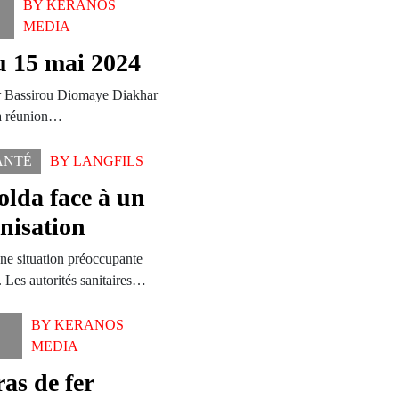
BY
KERANOS
MEDIA
u 15 mai 2024
ur Bassirou Diomaye Diakhar
la réunion…
ANTÉ
BY
LANGFILS
olda face à un
nisation
une situation préoccupante
. Les autorités sanitaires…
BY
KERANOS
MEDIA
as de fer