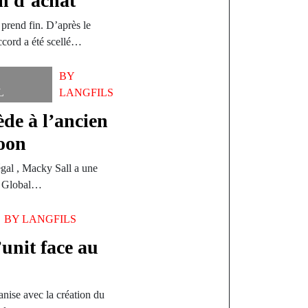
n d’achat
 prend fin. D’après le
ccord a été scellé…
BY
L
LANGFILS
de à l’ancien
oon
gal , Macky Sall a une
du Global…
BY
LANGFILS
’unit face au
anise avec la création du