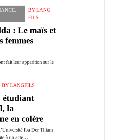
MANCE
,
BY
LANG
FILS
lda : Le maïs et
es femmes
t fait leur apparition sur le
BY
LANGFILS
n étudiant
, la
e en colère
l’Université Iba Der Thiam
ite à un acte…