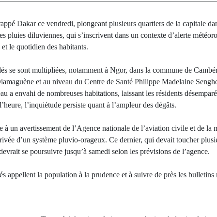
frappé Dakar ce vendredi, plongeant plusieurs quartiers de la capitale dan
s pluies diluviennes, qui s’inscrivent dans un contexte d’alerte météor
 et le quotidien des habitants.
dés se sont multipliées, notamment à Ngor, dans la commune de Cambérè
 Diamaguène et au niveau du Centre de Santé Philippe Madelaine Sengh
’eau a envahi de nombreuses habitations, laissant les résidents désemp
l’heure, l’inquiétude persiste quant à l’ampleur des dégâts.
te à un avertissement de l’Agence nationale de l’aviation civile et de la
rrivée d’un système pluvio-orageux. Ce dernier, qui devait toucher plus
devrait se poursuivre jusqu’à samedi selon les prévisions de l’agence.
ités appellent la population à la prudence et à suivre de près les bulleti