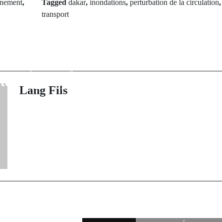
nnement
,
Tagged
dakar
,
inondations
,
perturbation de la circulation
transport
rev Post
Next Po
ennes de Béye
Le pont de S
seille, Mikayil
d'effondrement :
té du groupe
usagers et des 
Lang Fils