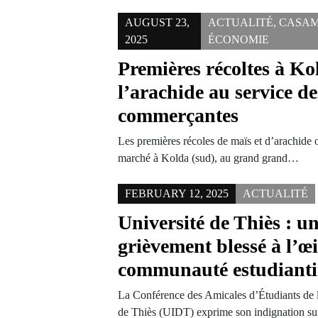
AUGUST 23,
ACTUALITÉ
,
CASA
2025
ÉCONOMIE
Premières récoltes à Ko
l’arachide au service d
commerçantes
Les premières récoles de maïs et d’arachide on
marché à Kolda (sud), au grand grand…
FEBRUARY 12, 2025
ACTUALITÉ
Université de Thiès : u
grièvement blessé à l’œil
communauté estudiantin
La Conférence des Amicales d’Étudiants de 
de Thiès (UIDT) exprime son indignation su