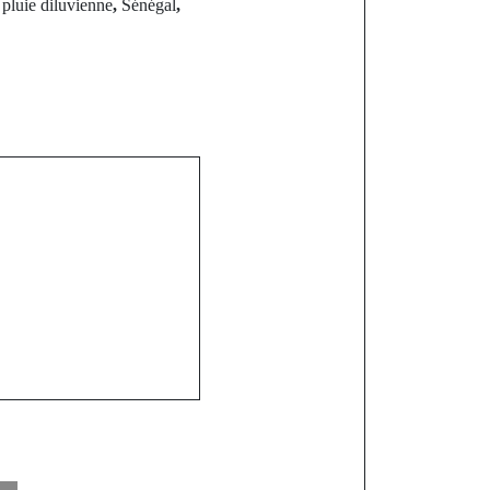
,
pluie diluvienne
,
Sénégal
,
st
akar menacé
 l'alerte des
populations.