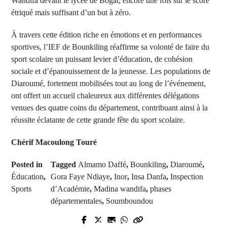
Wandifa devant le lycée de Bogal, encore une fois sur le score
étriqué mais suffisant d’un but à zéro.
À travers cette édition riche en émotions et en performances
sportives, l’IEF de Bounkiling réaffirme sa volonté de faire du
sport scolaire un puissant levier d’éducation, de cohésion
sociale et d’épanouissement de la jeunesse. Les populations de
Diaroumé, fortement mobilisées tout au long de l’événement,
ont offert un accueil chaleureux aux différentes délégations
venues des quatre coins du département, contribuant ainsi à la
réussite éclatante de cette grande fête du sport scolaire.
Chérif Macoulong Touré
Posted in
Tagged
Almamo Daffé
,
Bounkiling
,
Diaroumé
,
Éducation
,
Gora Faye Ndiaye
,
Inor
,
Insa Danfa
,
Inspection
Sports
d’Académie
,
Madina wandifa
,
phases
départementales
,
Soumboundou
Next Post
La lumière de Madina Souané
Prev Post