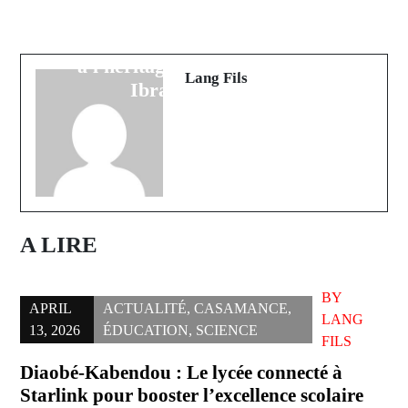
illumine Dakar lors d'un Thiant
Trophées UNFP : Malang Sarr, le
exceptionnel : Un vibrant hommage
sacre avant le Mondial ?
à l'héritage éternel de Cheikh
Lang Fils
Ibrahima Souané
A LIRE
BY
APRIL
ACTUALITÉ
,
CASAMANCE
,
LANG
13, 2026
ÉDUCATION
,
SCIENCE
FILS
Diaobé-Kabendou : Le lycée connecté à
Starlink pour booster l’excellence scolaire