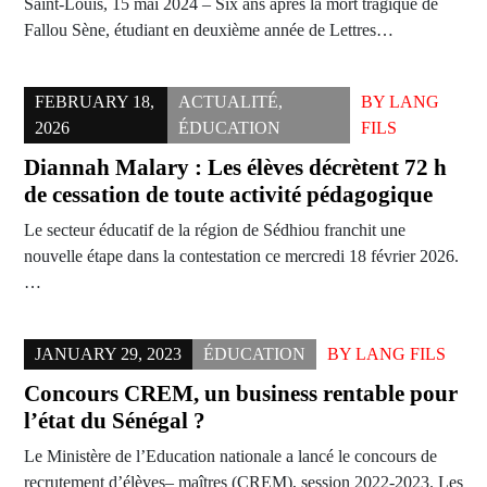
Saint-Louis, 15 mai 2024 – Six ans après la mort tragique de
Fallou Sène, étudiant en deuxième année de Lettres…
FEBRUARY 18,
ACTUALITÉ
,
BY
LANG
2026
ÉDUCATION
FILS
Diannah Malary : Les élèves décrètent 72 h
de cessation de toute activité pédagogique
Le secteur éducatif de la région de Sédhiou franchit une
nouvelle étape dans la contestation ce mercredi 18 février 2026.
…
JANUARY 29, 2023
ÉDUCATION
BY
LANG FILS
Concours CREM, un business rentable pour
l’état du Sénégal ?
Le Ministère de l’Education nationale a lancé le concours de
recrutement d’élèves– maîtres (CREM), session 2022-2023. Les