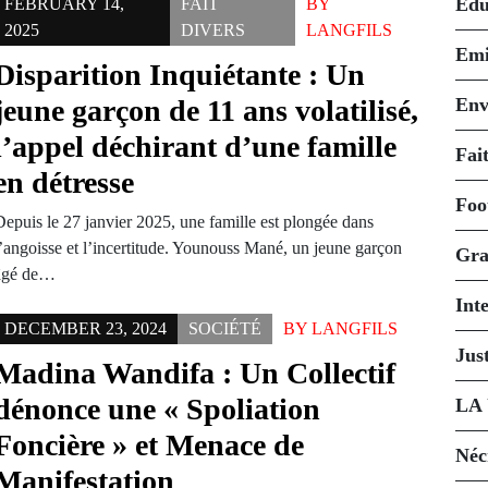
Édu
FEBRUARY 14,
FAIT
BY
2025
DIVERS
LANGFILS
Emi
Disparition Inquiétante : Un
jeune garçon de 11 ans volatilisé,
Env
l’appel déchirant d’une famille
Fait
en détresse
Foo
Depuis le 27 janvier 2025, une famille est plongée dans
l’angoisse et l’incertitude. Younouss Mané, un jeune garçon
Gra
âgé de…
Int
DECEMBER 23, 2024
SOCIÉTÉ
BY
LANGFILS
Just
Madina Wandifa : Un Collectif
dénonce une « Spoliation
LA
Foncière » et Menace de
Néc
Manifestation