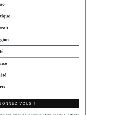
ao
itique
trait
igion
té
ence
iété
rts
BONNEZ VOUS !