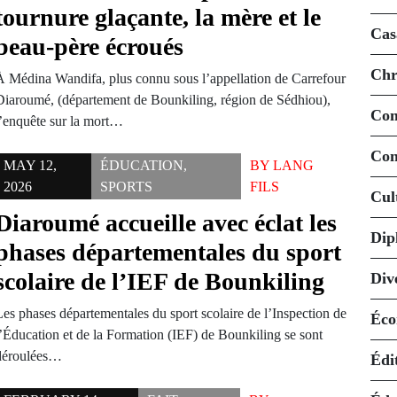
tournure glaçante, la mère et le
Cas
beau-père écroués
Chr
À Médina Wandifa, plus connu sous l’appellation de Carrefour
Diaroumé, (département de Bounkiling, région de Sédhiou),
Co
l’enquête sur la mort…
Con
MAY 12,
ÉDUCATION
,
BY
LANG
2026
SPORTS
FILS
Cul
Diaroumé accueille avec éclat les
Dip
phases départementales du sport
scolaire de l’IEF de Bounkiling
Div
Les phases départementales du sport scolaire de l’Inspection de
Éco
l’Éducation et de la Formation (IEF) de Bounkiling se sont
déroulées…
Édi