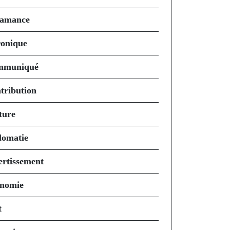
amance
onique
mmuniqué
tribution
ture
lomatie
ertissement
nomie
t