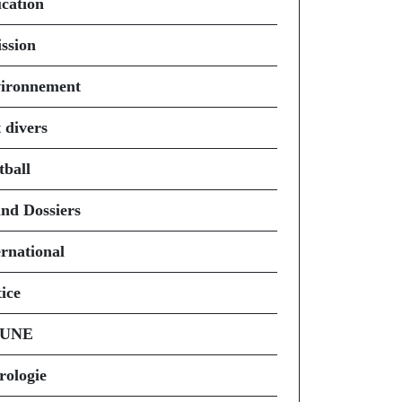
cation
ssion
ironnement
 divers
tball
nd Dossiers
ernational
ice
 UNE
rologie