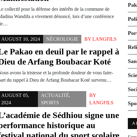
Pak
Le collectif pour la défense des intérêts de la commune de
Madina Wandifa a vivement dénoncé, lors d’une conférence
Pol
de…
Por
AUGUST 10, 2024
NÉCROLOGIE
BY
LANGFILS
Rel
Le Pakao en deuil par le rappel à
Dieu de Arfang Boubacar Koté
San
ous avons la tristesse et la profonde douleur de vous faire-
Sci
part du rappel à Dieu de Arfang Boubacar Koté survenu…
Soc
AUGUST 05,
ACTUALITÉ
,
BY
2024
SPORTS
LANGFILS
Spo
L’académie de Sédhiou signe une
performance historique au
A
festival national du sport scolaire