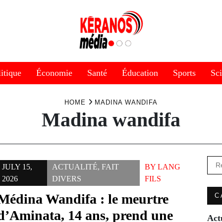
itique
Économie
Santé
Éducation
Sports
Sc
HOME
MADINA WANDIFA
Madina wandifa
Rec
JULY 15,
ACTUALITÉ
,
FAIT
BY
LANG
2026
DIVERS
FILS
Médina Wandifa : le meurtre
C
d’Aminata, 14 ans, prend une
Act