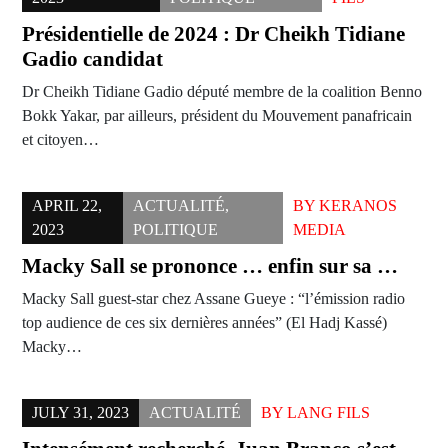
Présidentielle de 2024 : Dr Cheikh Tidiane
Gadio candidat
Dr Cheikh Tidiane Gadio député membre de la coalition Benno
Bokk Yakar, par ailleurs, président du Mouvement panafricain
et citoyen…
APRIL 22,
ACTUALITÉ
,
BY
KERANOS
2023
POLITIQUE
MEDIA
Macky Sall se prononce … enfin sur sa …
Macky Sall guest-star chez Assane Gueye : “l’émission radio
top audience de ces six dernières années” (El Hadj Kassé)
Macky…
JULY 31, 2023
ACTUALITÉ
BY
LANG FILS