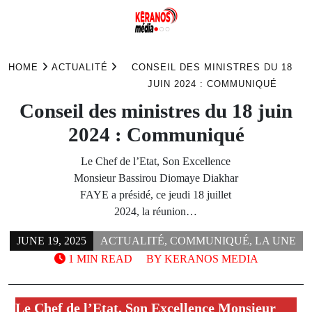
Skip
to
HOME
ACTUALITÉ
CONSEIL DES MINISTRES DU 18
content
JUIN 2024 : COMMUNIQUÉ
Conseil des ministres du 18 juin
2024 : Communiqué
Le Chef de l’Etat, Son Excellence
Monsieur Bassirou Diomaye Diakhar
FAYE a présidé, ce jeudi 18 juillet
2024, la réunion…
JUNE 19, 2025
ACTUALITÉ
,
COMMUNIQUÉ
,
LA UNE
1 MIN READ
BY
KERANOS MEDIA
Le Chef de l’Etat, Son Excellence Monsieur