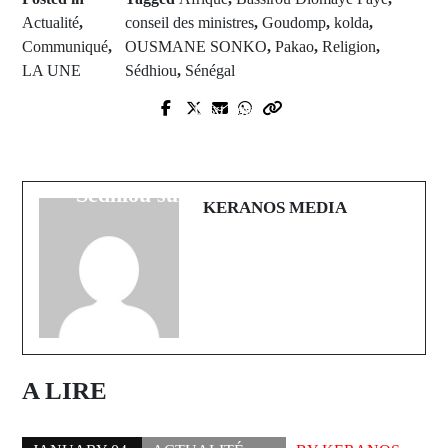
Actualité
,
conseil des ministres
,
Goudomp
,
kolda
,
Communiqué
,
OUSMANE SONKO
,
Pakao
,
Religion
,
LA UNE
Sédhiou
,
Sénégal
Next Post
Prev Post
Accident Routier à Oudoucar : Des
Maroc-Rwanda : Nouvel axe
Sierra-Léonais hospitalisés à
militaire africain
Sédhiou suite à un déraillement
KERANOS MEDIA
A LIRE