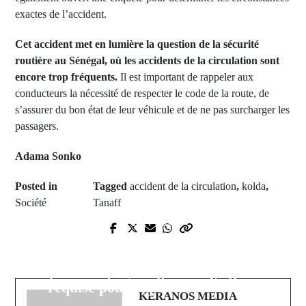
exactes de l’accident.
Cet accident met en lumière la question de la sécurité
routière au Sénégal, où les accidents de la circulation sont
encore trop fréquents.
Il est important de rappeler aux
conducteurs la nécessité de respecter le code de la route, de
s’assurer du bon état de leur véhicule et de ne pas surcharger les
passagers.
Adama Sonko
Posted in
Tagged
accident de la circulation
,
kolda
,
Société
Tanaff
Next Post
Prev Post
Thierno Bocoum : « Ousmane
Deux morts et plusieurs blessés
Sonko ne respecte pas les
dans des affrontements entre
sénégalais, il n’a pas la capacité
éleveurs et agriculteurs à Kaffrine
requise pour le poste de Premier
KERANOS MEDIA
ministre »