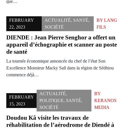
que…
FEBRUARY
ACTUALITÉ
,
SANTÉ
,
BY
LANG
22, 2023
SOCIÉTÉ
FILS
DIENDE : Jean Pierre Senghor a offert un
appareil d’échographie et scanner au poste
de santé
La tournée économique annoncée du chef de l’état Son
Excellence Monsieur Macky Sall dans la région de Sédhiou
commence déjà…
ACTUALITÉ
,
BY
FEBRUARY
POLITIQUE
,
SANTÉ
,
KERANOS
15, 2023
SOCIÉTÉ
MEDIA
Doudou Kâ visite les travaux de
réhabilitation de l’aérodrome de Diendé à