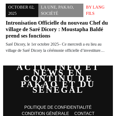
OCTOBER 02,
LA UNE
,
PAKAO
,
BY
LANG
2025
SOCIÉTÉ
FILS
Intronisation Officielle du nouveau Chef du
village de Saré Dicory : Moustapha Baldé
prend ses fonctions
Saré Dicory, le 1er octobre 2025– Ce mercredi a eu lieu au
village de Saré Dicory la cérémonie officielle d’investiture…
ACTU, INFO ET
NEWS EN
CONTINU DE
PAKAO ET DU
SÉNÉGAL
POLITIQUE DE CONFIDENTIALITÉ
CONDITION GÉNÉRALE
CONTACT