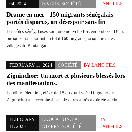
04, 2024
DIVERS
,
SOCIÉTÉ
LANGFILS
Drame en mer : 150 migrants sénégalais
portés disparus, un désespoir sans fin
Les côtes sénégalaises sont une nouvelle fois endeuillées. Deux
pirogues transportant au total 160 migrants, originaires des
villages de Bantangani…
FEBRUARY 11, 2024
SOCIÉTÉ
BY
LANG FILS
Ziguinchor: Un mort et plusieurs blessés lors
des manifestations.
Landing Diédhiou, élève de 18 ans au Lycée Djignabo de
Ziguinchor a succombé à ses blessures après avoir été atteint…
FEBRUARY
ÉDUCATION
,
FAIT
BY
11, 2025
DIVERS
,
SOCIÉTÉ
LANGFILS