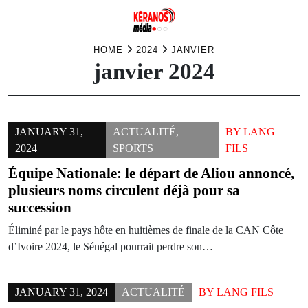
Skip
HOME
2024
JANVIER
janvier 2024
to
content
JANUARY 31,
ACTUALITÉ
,
BY
LANG
2024
SPORTS
FILS
Équipe Nationale: le départ de Aliou annoncé,
plusieurs noms circulent déjà pour sa
succession
Éliminé par le pays hôte en huitièmes de finale de la CAN Côte
d’Ivoire 2024, le Sénégal pourrait perdre son…
JANUARY 31, 2024
ACTUALITÉ
BY
LANG FILS