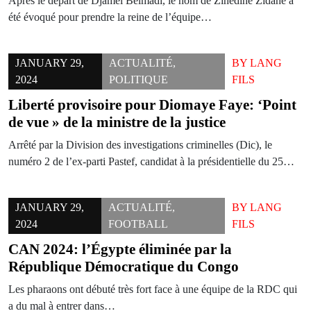
Après le départ de Djamel Belmadi, le nom de Zinédine Zidane a
été évoqué pour prendre la reine de l’équipe…
JANUARY 29,
ACTUALITÉ
,
BY
LANG
2024
POLITIQUE
FILS
Liberté provisoire pour Diomaye Faye: ‘Point
de vue » de la ministre de la justice
Arrêté par la Division des investigations criminelles (Dic), le
numéro 2 de l’ex-parti Pastef, candidat à la présidentielle du 25…
JANUARY 29,
ACTUALITÉ
,
BY
LANG
2024
FOOTBALL
FILS
CAN 2024: l’Égypte éliminée par la
République Démocratique du Congo
Les pharaons ont débuté très fort face à une équipe de la RDC qui
a du mal à entrer dans…