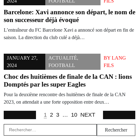
2024
FOOTBALL
FILS
Barcelone: Xavi annonce son départ, le nom de
son successeur déjà évoqué
L’entraîneur du FC Barcelone Xavi a annoncé son départ en fin de
saison. La direction du club culé a déjà…
JANUARY 27,
ACTUALITÉ
,
BY
LANG
2024
FOOTBALL
FILS
Choc des huitièmes de finale de la CAN : lions
Domptés par les super Eagles
Pour la deuxième rencontre des huitièmes de finale de la CAN
2023, on attendait a une forte opposition entre deux…
1
2
3
…
10
NEXT
Rechercher :