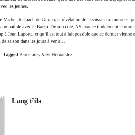
 avec les jeunes.
que Michel, le coach de Girona, la révélation de la saison. Lui aussi est
% compatible avec le Barça. De son côté, AS avance timidement le nom 
 à Joan Laporta, et qu’il est tout à fait possible que ce dernier vienne 
n de saison dans les jours à venir…
Tagged
Barcelone
,
Xavi Hernandez
rev Post
Next Po
tièmes de finale
Le Mali, le N
 lions Domptés
Burkina Faso 
super Eagles
Cédé
Lang Fils