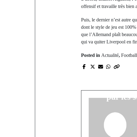
offensif et travaille très bien
Puis, le dernier n’est autre 
dont le style de jeu est 100
que l’Allemand plaît beaucoup
qui va quiter Liverpool en fi
Posted in
Actualité
,
Football
P
Choc des hui
de la CAN :
par les 