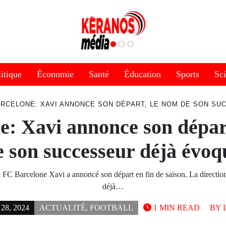
itique
Économie
Santé
Éducation
Sports
Sc
RCELONE: XAVI ANNONCE SON DÉPART, LE NOM DE SON S
e: Xavi annonce son dépar
e son successeur déjà évoq
u FC Barcelone Xavi a annoncé son départ en fin de saison. La direction
déjà…
8, 2024
ACTUALITÉ
,
FOOTBALL
1 MIN READ
BY