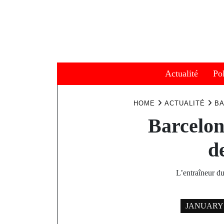
Skip
to
content
Actualité
Pol
HOME
ACTUALITÉ
BA
Barcelon
d
L’entraîneur d
JANUARY 2