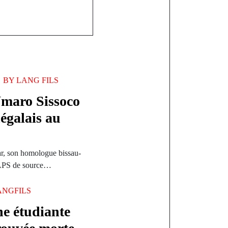
BY
LANG FILS
Umaro Sissoco
égalais au
ar, son homologue bissau-
’APS de source…
ANGFILS
e étudiante