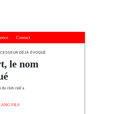
ience
Contact
UCCESSEUR DÉJÀ ÉVOQUÉ
t, le nom
ué
 du club culé a
LANG FILS