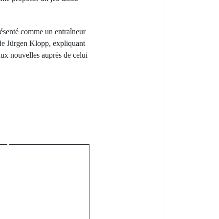
 présenté comme un entraîneur
de Jürgen Klopp, expliquant
aux nouvelles auprès de celui
st
iger et le
quittent la
ao