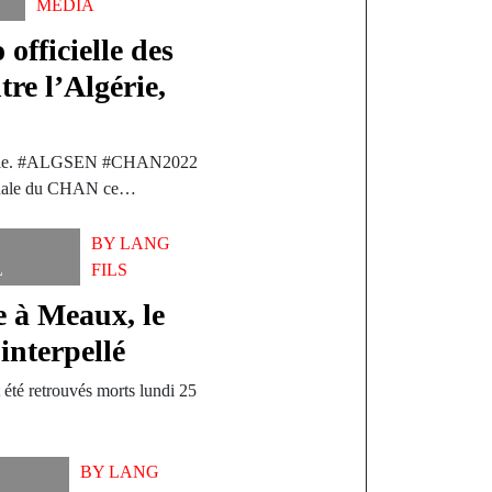
MEDIA
fficielle des
tre l’Algérie,
lgérie. #ALGSEN #CHAN2022
 finale du CHAN ce…
BY
LANG
L
FILS
e à Meaux, le
 interpellé
 été retrouvés morts lundi 25
…
BY
LANG