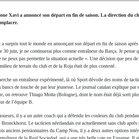
ne Xavi a annoncé son départ en fin de saison. La direction du clu
emplacer.
 surpris tout le monde en annonçant son départ en fin de saison après la
le 30 juin, je ne continuerai plus comme entraîneur du Barça. Je pense q
 je ne peux pas permettre la situation actuelle ». Une décision que peu d
ilieu de terrain du club et de la Roja était de plus contesté.
herche un entraîneur expérimenté, là où Sport dévoile des noms de tacti
s bancs de touche de par leur jeunesse. Le journal catalan explique par
te, on retrouve Thiago Motta (Bologne), dont le nom était déjà sorti plus
ur de l’équipe B.
oueurs, il y a un autre coach qui a défendu les couleurs du club pendant
n Bronckhorst. Le tacticien néerlandais est actuellement sans club aprè
is anciens pensionnaires du Camp Nou, il y a deux autres options intére
ntraîneur de la Real Sociedad, qui a une très belle cote en Espagne. Il 