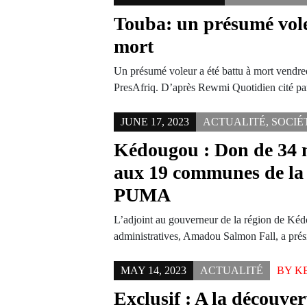
Touba: un présumé vole
mort
Un présumé voleur a été battu à mort vendred
PresAfriq. D’après Rewmi Quotidien cité p
JUNE 17, 2023
ACTUALITÉ
,
SOCIÉ
Kédougou : Don de 34 
aux 19 communes de la 
PUMA
L’adjoint au gouverneur de la région de Kéd
administratives, Amadou Salmon Fall, a pré
MAY 14, 2023
ACTUALITÉ
BY
K
Exclusif : A la découve