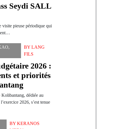
ss Seydi SALL
e visite pieuse périodique qui
ndent…
KAO
,
BY
LANG
FILS
dgétaire 2026 :
ts et priorités
bantang
e Kolibantang, dédiée au
’exercice 2026, s’est tenue
BY
KERANOS