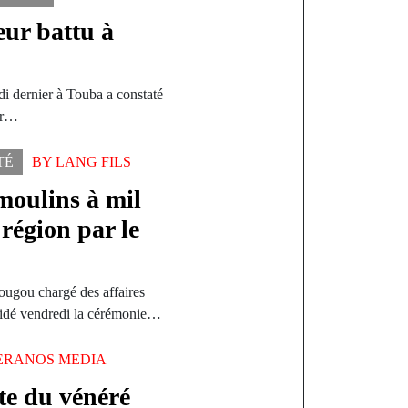
ur battu à
i dernier à Touba a constaté
ar…
TÉ
BY
LANG FILS
moulins à mil
région par le
ougou chargé des affaires
sidé vendredi la cérémonie…
ERANOS MEDIA
rte du vénéré