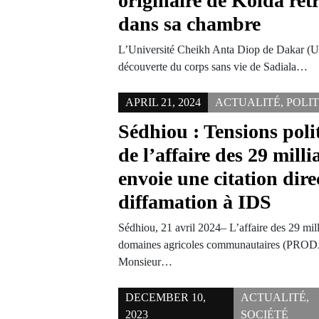
originaire de Kolda ret
dans sa chambre
L’Université Cheikh Anta Diop de Dakar (UC
découverte du corps sans vie de Sadiala…
APRIL 21, 2024
ACTUALITÉ
,
POLI
Sédhiou : Tensions poli
de l’affaire des 29 mill
envoie une citation dire
diffamation à IDS
Sédhiou, 21 avril 2024– L’affaire des 29 mi
domaines agricoles communautaires (PRODAC
Monsieur…
DECEMBER 10,
ACTUALITÉ
,
2023
SOCIÉTÉ