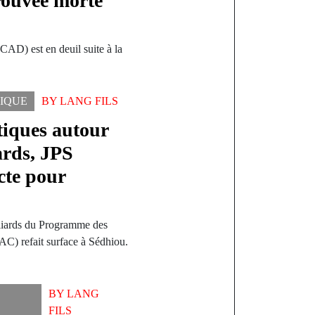
rouvée morte
AD) est en deuil suite à la
TIQUE
BY
LANG FILS
tiques autour
iards, JPS
cte pour
lliards du Programme des
) refait surface à Sédhiou.
BY
LANG
FILS