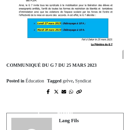
COMMUNIQUÉ DU G 7 DU 25 MARS 2023
Posted in
Éducation
Tagged
grève
,
Syndicat
Prev Post
Next Post
Biélorussie : accord conclu avec la
Sûreté urbaine : Dr Babacar Niang
Russie pour installer des armes
libéré
nucléaires tactiques russes.
Lang Fils