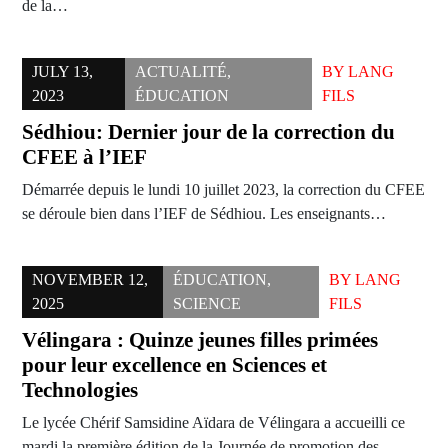
de la…
JULY 13,
ACTUALITÉ
,
BY
LANG
2023
ÉDUCATION
FILS
Sédhiou: Dernier jour de la correction du
CFEE à l’IEF
Démarrée depuis le lundi 10 juillet 2023, la correction du CFEE
se déroule bien dans l’IEF de Sédhiou. Les enseignants…
NOVEMBER 12,
ÉDUCATION
,
BY
LANG
2025
SCIENCE
FILS
Vélingara : Quinze jeunes filles primées
pour leur excellence en Sciences et
Technologies
Le lycée Chérif Samsidine Aïdara de Vélingara a accueilli ce
mardi la première édition de la Journée de promotion des…