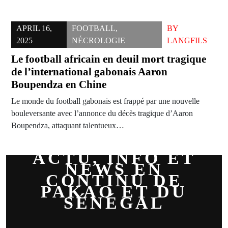
APRIL 16,
FOOTBALL
,
BY
2025
NÉCROLOGIE
LANGFILS
Le football africain en deuil mort tragique
de l’international gabonais Aaron
Boupendza en Chine
Le monde du football gabonais est frappé par une nouvelle
bouleversante avec l’annonce du décès tragique d’Aaron
Boupendza, attaquant talentueux…
ACTU, INFO ET
NEWS EN
CONTINU DE
PAKAO ET DU
SÉNÉGAL