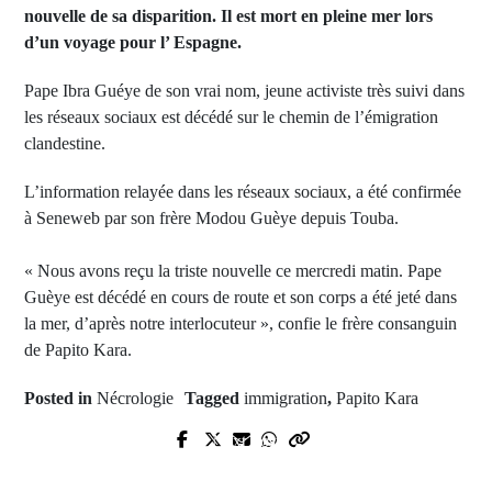
nouvelle de sa disparition. Il est mort en pleine mer lors
d’un voyage pour l’ Espagne.
Pape Ibra Guéye de son vrai nom, jeune activiste très suivi dans
les réseaux sociaux est décédé sur le chemin de l’émigration
clandestine.
L’information relayée dans les réseaux sociaux, a été confirmée
à Seneweb par son frère Modou Guèye depuis Touba.
« Nous avons reçu la triste nouvelle ce mercredi matin. Pape
Guèye est décédé en cours de route et son corps a été jeté dans
la mer, d’après notre interlocuteur », confie le frère consanguin
de Papito Kara.
Posted in
Nécrologie
Tagged
immigration
,
Papito Kara
Prev Post
Next Post
Equipe nationale de football des
Présidentielle 2024: Le candidat
malentendants: 5 millions de FCFA