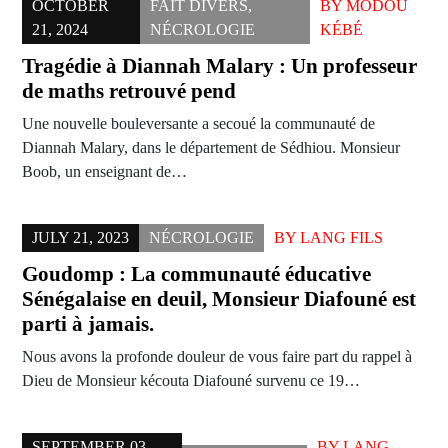
OCTOBER
FAIT DIVERS
,
BY
MODOU
21, 2024
NÉCROLOGIE
KÉBÉ
Tragédie à Diannah Malary : Un professeur
de maths retrouvé pend
Une nouvelle bouleversante a secoué la communauté de
Diannah Malary, dans le département de Sédhiou. Monsieur
Boob, un enseignant de…
JULY 21, 2023
NÉCROLOGIE
BY
LANG FILS
Goudomp : La communauté éducative
Sénégalaise en deuil, Monsieur Diafouné est
parti à jamais.
Nous avons la profonde douleur de vous faire part du rappel à
Dieu de Monsieur kécouta Diafouné survenu ce 19…
SEPTEMBER 03,
BY
LANG