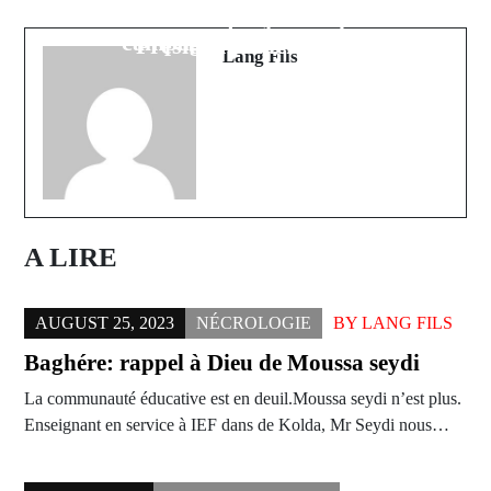
Thione NIANG démarre sa
offerts à chaque joueur par le
campagne présidentielle
Président Macky Sall
Lang Fils
A LIRE
AUGUST 25, 2023
NÉCROLOGIE
BY
LANG FILS
Baghére: rappel à Dieu de Moussa seydi
La communauté éducative est en deuil.Moussa seydi n’est plus.
Enseignant en service à IEF dans de Kolda, Mr Seydi nous…