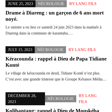
JUNE 25, 2023
NÉCROLOGIE
BY
LANG FILS
Drame à Diareng : un garçon de 6 ans mort
noyé.
Le sinistre a eu lieu ce samedi 24 juin 2023 dans la matinée à
Diareng dans la commune de karantaba.…
JULY 15, 2023
NÉCROLOGIE
BY
LANG FILS
Kéracounda : rappel à Dieu de Papa Tidiane
Konté
Le village de kéracounda en deuil, Tidiane Konté n’est plus.
C’est avec une grande tristesse que le Groupe Kéranos Média…
DECEMBER 28,
BY
LANG
NÉCROLOGIE
2023
FILS
Kolibantang: rappel à Dieu de Mouskéba