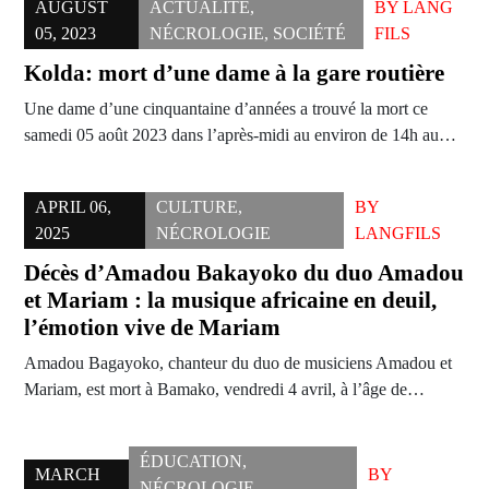
AUGUST
ACTUALITÉ
,
BY
LANG
05, 2023
NÉCROLOGIE
,
SOCIÉTÉ
FILS
Kolda: mort d’une dame à la gare routière
Une dame d’une cinquantaine d’années a trouvé la mort ce
samedi 05 août 2023 dans l’après-midi au environ de 14h au…
APRIL 06,
CULTURE
,
BY
2025
NÉCROLOGIE
LANGFILS
Décès d’Amadou Bakayoko du duo Amadou
et Mariam : la musique africaine en deuil,
l’émotion vive de Mariam
Amadou Bagayoko, chanteur du duo de musiciens Amadou et
Mariam, est mort à Bamako, vendredi 4 avril, à l’âge de…
ÉDUCATION
,
MARCH
BY
NÉCROLOGIE
,