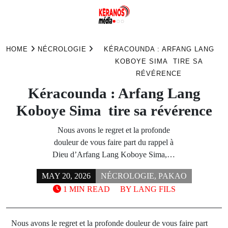
Skip
to
HOME
NÉCROLOGIE
KÉRACOUNDA : ARFANG LANG
content
KOBOYE SIMA TIRE SA
RÉVÉRENCE
Kéracounda : Arfang Lang
Koboye Sima tire sa révérence
Nous avons le regret et la profonde
douleur de vous faire part du rappel à
Dieu d’Arfang Lang Koboye Sima,…
MAY 20, 2026
NÉCROLOGIE
,
PAKAO
1 MIN READ
BY
LANG FILS
Nous avons le regret et la profonde douleur de vous faire part