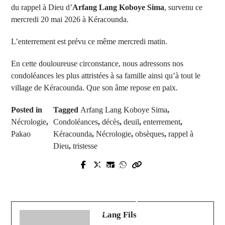
du rappel à Dieu d’
Arfang Lang Koboye Sima
, survenu ce
mercredi 20 mai 2026 à Kéracounda.
L’enterrement est prévu ce même mercredi matin.
En cette douloureuse circonstance, nous adressons nos
condoléances les plus attristées à sa famille ainsi qu’à tout le
village de Kéracounda. Que son âme repose en paix.
Posted in
Tagged
Arfang Lang Koboye Sima
,
Nécrologie
,
Condoléances
,
décès
,
deuil
,
enterrement
,
Pakao
Kéracounda
,
Nécrologie
,
obsèques
,
rappel à
Dieu
,
tristesse
Next Post
Prev Post
Drame à Souna Karantaba : un
Karantaba : Madame Dioma
enfant de 6 ans meurt noyé dans un
SOLLY n'est plus
puits
Lang Fils