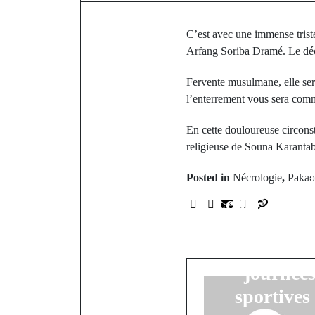
C’est avec une immense tris
Arfang Soriba Dramé. Le déc
Fervente musulmane, elle se
l’enterrement vous sera com
En cette douloureuse circonsta
religieuse de Souna Karantab
P
Posted in
Nécrologie
,
Pakao
Le CEM de D
l’excellence
culturell
journées
sportives