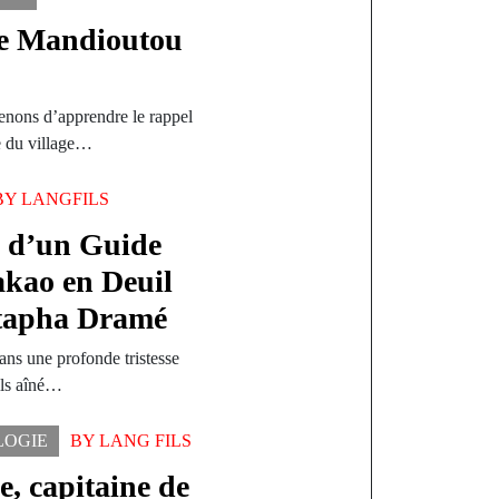
re Mandioutou
venons d’apprendre le rappel
e du village…
BY
LANGFILS
e d’un Guide
akao en Deuil
stapha Dramé
ans une profonde tristesse
ils aîné…
LOGIE
BY
LANG FILS
, capitaine de