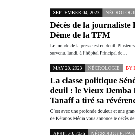
SEPTEMBER 04, 2023
NÉCROLOGI
Décès de la journaliste
Dème de la TFM
Le monde de la presse est en deuil. Plusieur
survenu, lundi, à l’hôpital Principal de…
MAY 28, 2023
NÉCROLOGIE
BY
La classe politique Sén
deuil : le Vieux Demba
Tanaff a tiré sa révéren
C’est avec une profonde douleur et une grand
de Kéranos Média vous annonce le décès 
APRIL 20, 2026
NÉCROLOGIE
,
PA