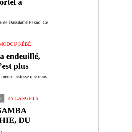
ortel à
ge de Dassilamé Pakao. Ce
MODOU KÉBÉ
a endeuillé,
est plus
immense tristesse que nous
E
BY
LANGFILS
 SAMBA
HIE, DU
L