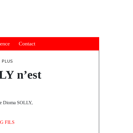
ience
Contact
T PLUS
Y n’est
dame Dioma SOLLY,
G FILS