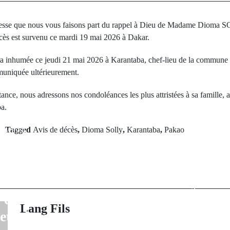
tesse que nous vous faisons part du rappel à Dieu de Madame Dioma 
ès est survenu ce mardi 19 mai 2026 à Dakar.
ra inhumée ce jeudi 21 mai 2026 à Karantaba, chef-lieu de la commun
muniquée ultérieurement.
nce, nous adressons nos condoléances les plus attristées à sa famille, ai
a.
rev Post
Tagged
Avis de décès
,
Dioma Solly
,
Karantaba
,
Pakao
iareng célèbre
Next Po
 et la diversité
Kéracounda : 
e lors de ses
Koboye Sim
 culturelles,
révér
Lang Fils
 et éducatives