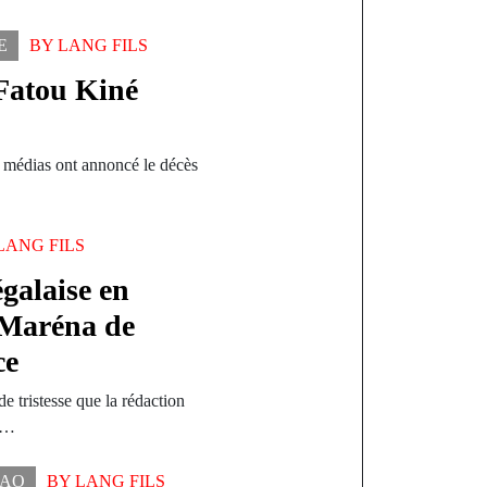
E
BY
LANG FILS
 Fatou Kiné
s médias ont annoncé le décès
LANG FILS
égalaise en
 Maréna de
ce
e tristesse que la rédaction
de…
KAO
BY
LANG FILS