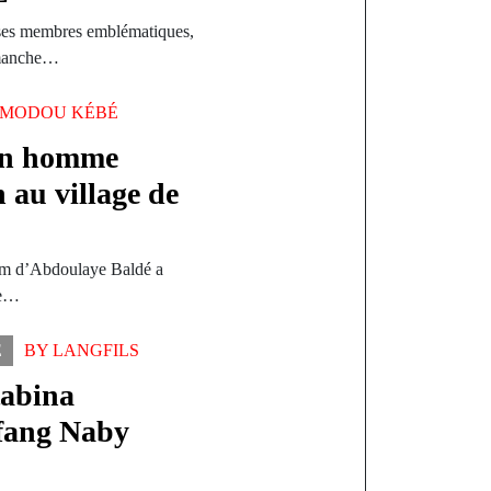
 ses membres emblématiques,
imanche…
MODOU KÉBÉ
un homme
 au village de
om d’Abdoulaye Baldé a
ne…
E
BY
LANGFILS
abina
rfang Naby