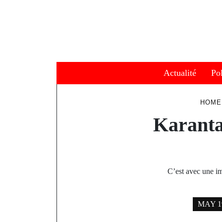
Skip
to
content
Actualité
Pol
HOME
Karant
C’est avec une i
MAY 19