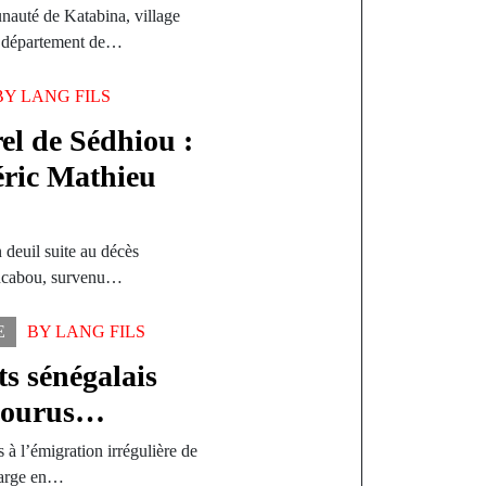
auté de Katabina, village
u département de…
BY
LANG FILS
el de Sédhiou :
éric Mathieu
 deuil suite au décès
ancabou, survenu…
E
BY
LANG FILS
s sénégalais
ecourus…
 à l’émigration irrégulière de
charge en…