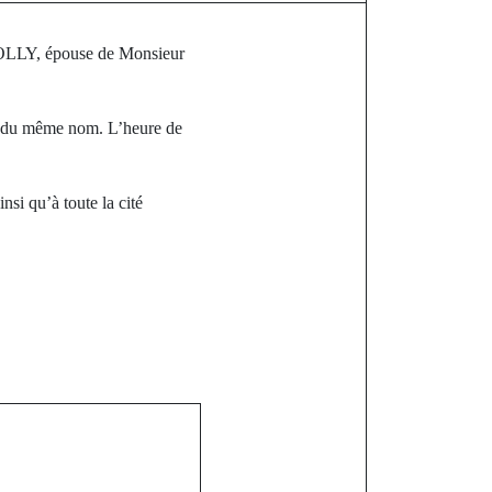
SOLLY, épouse de Monsieur
e du même nom. L’heure de
nsi qu’à toute la cité
st
Arfang Lang
a tire sa
ence