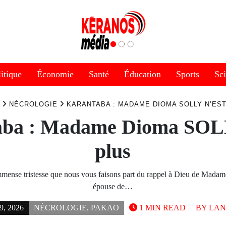
itique
Économie
Santé
Éducation
Sports
Sc
NÉCROLOGIE
KARANTABA : MADAME DIOMA SOLLY N’ES
aba : Madame Dioma SOLL
plus
mmense tristesse que nous vous faisons part du rappel à Dieu de Ma
épouse de…
, 2026
NÉCROLOGIE
,
PAKAO
1 MIN READ
BY
LAN