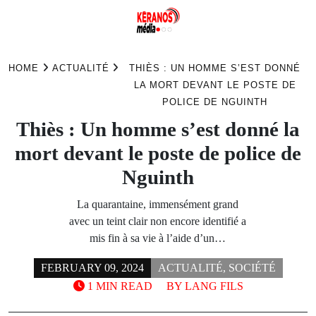
Skip
to
HOME
ACTUALITÉ
THIÈS : UN HOMME S’EST DONNÉ
content
LA MORT DEVANT LE POSTE DE
POLICE DE NGUINTH
Thiès : Un homme s’est donné la
mort devant le poste de police de
Nguinth
La quarantaine, immensément grand
avec un teint clair non encore identifié a
mis fin à sa vie à l’aide d’un…
FEBRUARY 09, 2024
ACTUALITÉ
,
SOCIÉTÉ
1 MIN READ
BY
LANG FILS