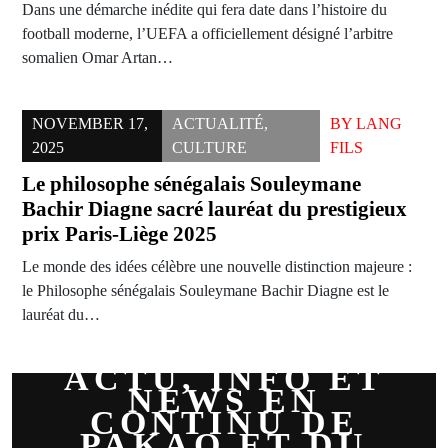
Dans une démarche inédite qui fera date dans l’histoire du
football moderne, l’UEFA a officiellement désigné l’arbitre
somalien Omar Artan…
NOVEMBER 17,
ACTUALITÉ
,
BY
LANG
2025
CULTURE
FILS
Le philosophe sénégalais Souleymane
Bachir Diagne sacré lauréat du prestigieux
prix Paris-Liège 2025
Le monde des idées célèbre une nouvelle distinction majeure :
le Philosophe sénégalais Souleymane Bachir Diagne est le
lauréat du…
ACTU, INFO ET
NEWS EN
CONTINU DE
PAKAO ET DU