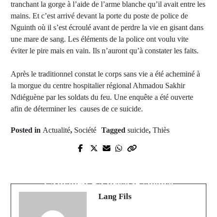
tranchant la gorge à l’aide de l’arme blanche qu’il avait entre les
mains. Et c’est arrivé devant la porte du poste de police de
Nguinth où il s’est écroulé avant de perdre la vie en gisant dans
une mare de sang. Les éléments de la police ont voulu vite
éviter le pire mais en vain. Ils n’auront qu’à constater les faits.
Après le traditionnel constat le corps sans vie a été acheminé à
la morgue du centre hospitalier régional Ahmadou Sakhir
Ndiéguène par les soldats du feu. Une enquête a été ouverte
afin de déterminer les causes de ce suicide.
Posted in
Actualité
,
Société
Tagged
suicide
,
Thiès
Prev Post
Next Post
Report de la Présidentielle : le
Accusé d'avoir corrompu des juges
célèbre guide religieux, Nfansou
: Amadou Ba brise le silence
Bodian réagit
Lang Fils