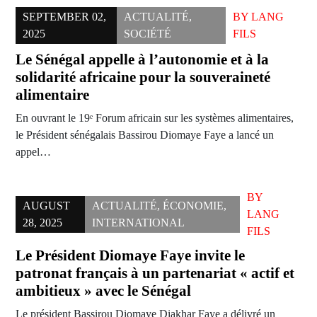
SEPTEMBER 02,
ACTUALITÉ
,
BY
LANG
2025
SOCIÉTÉ
FILS
Le Sénégal appelle à l’autonomie et à la
solidarité africaine pour la souveraineté
alimentaire
En ouvrant le 19ᵉ Forum africain sur les systèmes alimentaires,
le Président sénégalais Bassirou Diomaye Faye a lancé un
appel…
BY
AUGUST
ACTUALITÉ
,
ÉCONOMIE
,
LANG
28, 2025
INTERNATIONAL
FILS
Le Président Diomaye Faye invite le
patronat français à un partenariat « actif et
ambitieux » avec le Sénégal
Le président Bassirou Diomaye Diakhar Faye a délivré un